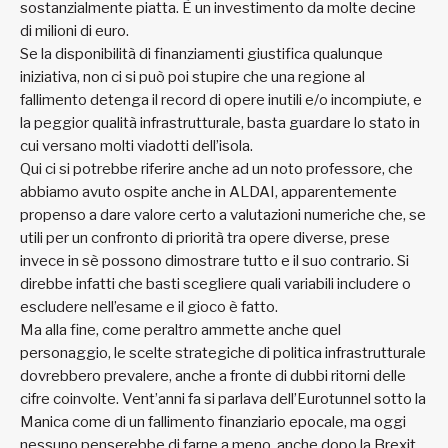
sostanzialmente piatta. È un investimento da molte decine
di milioni di euro.
Se la disponibilità di finanziamenti giustifica qualunque
iniziativa, non ci si può poi stupire che una regione al
fallimento detenga il record di opere inutili e/o incompiute, e
la peggior qualità infrastrutturale, basta guardare lo stato in
cui versano molti viadotti dell’isola.
Qui ci si potrebbe riferire anche ad un noto professore, che
abbiamo avuto ospite anche in ALDAI, apparentemente
propenso a dare valore certo a valutazioni numeriche che, se
utili per un confronto di priorità tra opere diverse, prese
invece in sè possono dimostrare tutto e il suo contrario. Si
direbbe infatti che basti scegliere quali variabili includere o
escludere nell’esame e il gioco è fatto.
Ma alla fine, come peraltro ammette anche quel
personaggio, le scelte strategiche di politica infrastrutturale
dovrebbero prevalere, anche a fronte di dubbi ritorni delle
cifre coinvolte. Vent’anni fa si parlava dell’Eurotunnel sotto la
Manica come di un fallimento finanziario epocale, ma oggi
nessuno penserebbe di farne a meno, anche dopo la Brexit.