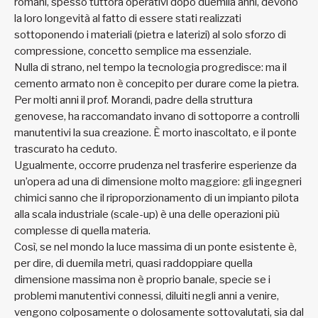
romani, spesso tuttora operativi dopo duemila anni, devono
la loro longevità al fatto di essere stati realizzati
sottoponendo i materiali (pietra e laterizi) al solo sforzo di
compressione, concetto semplice ma essenziale.
Nulla di strano, nel tempo la tecnologia progredisce: ma il
cemento armato non è concepito per durare come la pietra.
Per molti anni il prof. Morandi, padre della struttura
genovese, ha raccomandato invano di sottoporre a controlli
manutentivi la sua creazione. È morto inascoltato, e il ponte
trascurato ha ceduto.
Ugualmente, occorre prudenza nel trasferire esperienze da
un’opera ad una di dimensione molto maggiore: gli ingegneri
chimici sanno che il riproporzionamento di un impianto pilota
alla scala industriale (scale-up) è una delle operazioni più
complesse di quella materia.
Così, se nel mondo la luce massima di un ponte esistente è,
per dire, di duemila metri, quasi raddoppiare quella
dimensione massima non è proprio banale, specie se i
problemi manutentivi connessi, diluiti negli anni a venire,
vengono colposamente o dolosamente sottovalutati, sia dal