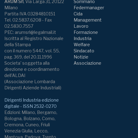
ARUM Srl
, Via Larga 31, 20122
Sommario
Milano
Federmanager
Partita IVA 03284810151
Cida
Tel. 02.5837.6208 - Fax
Management
02.5830.7557
Lavoro
PEC: arumsrl@legalmail.it
Formazione
Iscritta al Registro Nazionale
Industria
della Stampa
Welfare
con il numero 5447, vol. 55,
Sindacato
pag. 369, del 20.11.1996
Notizie
Societa' soggetta alla
Associazione
direzione e coordinamento
dell'ALDAI
(Associazione Lombarda
Dirigenti Aziende Industriali)
Dirigenti Industria edizione
digitale - ISSN 2532-0270
Edizioni: Milano, Bergamo,
Bologna, Bolzano, Como,
Cremona, Cuneo, Friuli
Venezia Giulia, Lecco,
Mantova, Padova, Trento,