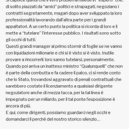
Si capisce quindi che il vero problema risiede in “esperti” che,
di solito piazzati da “amici” politici e strapagati, negoziano i
contratti segretamente, magari dopo aver sviluppato la loro
professionalità lavorando dall’altra parte per i grandi
appaltatori. A un certo punto la politica si ricorda di loro e li
mette a “tutelare” l’interesse pubblico. I risultati sono sotto
gli occhi di tutti.
Questi grandi manager al primo stormir di foglie se ne vanno
con liquidazioni milionarie e chi si è visto si è visto. Inutile
provare a rincorrerli: loro sanno tutelarsi, personalmente.
Quando poi arriva un inatteso ministro “Qualunquelli” che non
è parte della combutta e fa cadere il palco, ci si rende conto
che lo Stato, trovandosi aggravato di penali contrattuali che
sarebbero costate il licenziamento a qualsiasi dirigente
negoziatore anche di mezza tacca, per la tal linea è
impegnato per un miliardo, per il tal ponte l’esposizione è
ancora di più.
E qui, come dirigenti, possiamo guardarci negli occhi e
domandarci il perché del nostro storico silenzio…