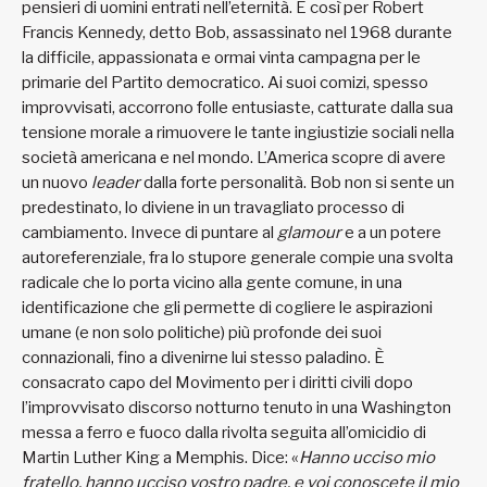
pensieri di uomini entrati nell’eternità. È così per Robert
Francis Kennedy, detto Bob, assassinato nel 1968 durante
la difficile, appassionata e ormai vinta campagna per le
primarie del Partito democratico. Ai suoi comizi, spesso
improvvisati, accorrono folle entusiaste, catturate dalla sua
tensione morale a rimuovere le tante ingiustizie sociali nella
società americana e nel mondo. L’America scopre di avere
un nuovo
leader
dalla forte personalità. Bob non si sente un
predestinato, lo diviene in un travagliato processo di
cambiamento. Invece di puntare al
glamour
e a un potere
autoreferenziale, fra lo stupore generale compie una svolta
radicale che lo porta vicino alla gente comune, in una
identificazione che gli permette di cogliere le aspirazioni
umane (e non solo politiche) più profonde dei suoi
connazionali, fino a divenirne lui stesso paladino. È
consacrato capo del Movimento per i diritti civili dopo
l’improvvisato discorso notturno tenuto in una Washington
messa a ferro e fuoco dalla rivolta seguita all’omicidio di
Martin Luther King a Memphis. Dice: «
Hanno ucciso mio
fratello, hanno ucciso vostro padre, e voi conoscete il mio