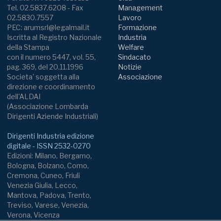
Tel. 02.5837.6208 - Fax
Management
02.5830.7557
Lavoro
PEC: arumsrl@legalmail.it
Formazione
Iscritta al Registro Nazionale
Industria
della Stampa
Welfare
con il numero 5447, vol. 55,
Sindacato
pag. 369, del 20.11.1996
Notizie
Societa' soggetta alla
Associazione
direzione e coordinamento
dell'ALDAI
(Associazione Lombarda
Dirigenti Aziende Industriali)
Dirigenti Industria edizione
digitale - ISSN 2532-0270
Edizioni: Milano, Bergamo,
Bologna, Bolzano, Como,
Cremona, Cuneo, Friuli
Venezia Giulia, Lecco,
Mantova, Padova, Trento,
Treviso, Varese, Venezia,
Verona, Vicenza