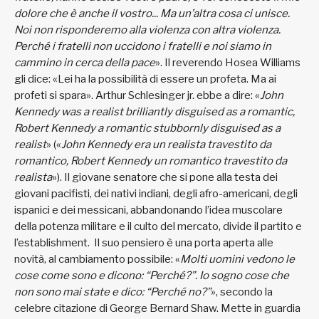
dolore che è anche il vostro... Ma un’altra cosa ci unisce.
Noi non risponderemo alla violenza con altra violenza.
Perché i fratelli non uccidono i fratelli e noi siamo in
cammino in cerca della pace
». Il reverendo Hosea Williams
gli dice: «Lei ha la possibilità di essere un profeta. Ma ai
profeti si spara». Arthur Schlesinger jr. ebbe a dire: «
John
Kennedy was a realist brilliantly disguised as a romantic,
Robert Kennedy a romantic stubbornly disguised as a
realist
» («
John Kennedy era un realista travestito da
romantico, Robert Kennedy un romantico travestito da
realista
»). Il giovane senatore che si pone alla testa dei
giovani pacifisti, dei nativi indiani, degli afro-americani, degli
ispanici e dei messicani, abbandonando l’idea muscolare
della potenza militare e il culto del mercato, divide il partito e
l’establishment. Il suo pensiero è una porta aperta alle
novità, al cambiamento possibile: «
Molti uomini vedono le
cose come sono e dicono: “Perché?”. Io sogno cose che
non sono mai state e dico: “Perché no?”
», secondo la
celebre citazione di George Bernard Shaw. Mette in guardia