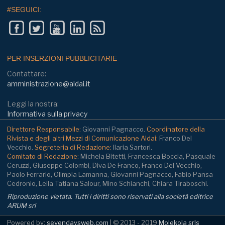
#SEGUICI:
PER INSERZIONI PUBBLICITARIE
Contattare:
amministrazione@aldai.it
Leggi la nostra:
Informativa sulla privacy
Direttore Responsabile:
Giovanni Pagnacco.
Coordinatore della
Rivista e degli altri Mezzi di Comunicazione Aldai:
Franco Del
Vecchio.
Segreteria di Redazione:
Ilaria Sartori.
Comitato di Redazione:
Michela Bitetti, Francesca Boccia, Pasquale
Ceruzzi, Giuseppe Colombi, Diva De Franco, Franco Del Vecchio,
Paolo Ferrario, Olimpia Lamanna, Giovanni Pagnacco, Fabio Pansa
Cedronio, Leila Tatiana Salour, Mino Schianchi, Chiara Tiraboschi.
Riproduzione vietata. Tutti i diritti sono riservati alla società editrice
ARUM srl
Powered by:
sevendaysweb.com
| © 2013 - 2019
Molekola srls