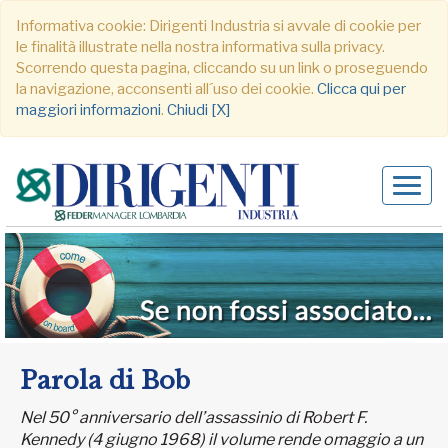
Informativa cookie: Dirigenti Industria si avvale di cookie per
le finalità illustrate nella nostra informativa sulla privacy.
Scorrendo questa pagina, cliccando su un link o proseguendo
la navigazione, acconsenti all´uso dei cookie.
Clicca qui per
maggiori informazioni
.
Chiudi [X]
Alter
navig
Parola di Bob
Nel 50° anniversario dell’assassinio di Robert F.
Kennedy (4 giugno 1968) il volume rende omaggio a un