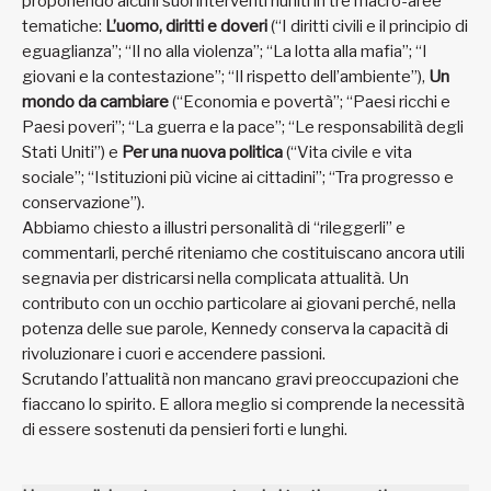
proponendo alcuni suoi interventi riuniti in tre macro-aree
tematiche:
L’uomo, diritti e doveri
(“I diritti civili e il principio di
eguaglianza”; “Il no alla violenza”; “La lotta alla mafia”; “I
giovani e la contestazione”; “Il rispetto dell’ambiente”),
Un
mondo da cambiare
(“Economia e povertà”; “Paesi ricchi e
Paesi poveri”; “La guerra e la pace”; “Le responsabilità degli
Stati Uniti”) e
Per una nuova politica
(“Vita civile e vita
sociale”; “Istituzioni più vicine ai cittadini”; “Tra progresso e
conservazione”).
Abbiamo chiesto a illustri personalità di “rileggerli” e
commentarli, perché riteniamo che costituiscano ancora utili
segnavia per districarsi nella complicata attualità. Un
contributo con un occhio particolare ai giovani perché, nella
potenza delle sue parole, Kennedy conserva la capacità di
rivoluzionare i cuori e accendere passioni.
Scrutando l’attualità non mancano gravi preoccupazioni che
fiaccano lo spirito. E allora meglio si comprende la necessità
di essere sostenuti da pensieri forti e lunghi.