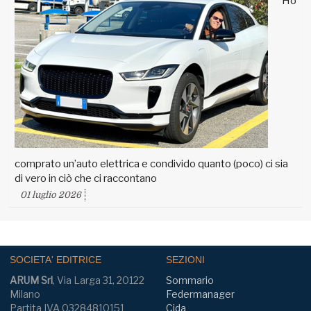
Ho
comprato un’auto elettrica e condivido quanto (poco) ci sia
di vero in ciò che ci raccontano
01 luglio 2026
SOCIETA' EDITRICE
SEZIONI
ARUM Srl
, Via Larga 31, 20122
Sommario
Milano
Federmanager
Partita IVA 03284810151
Cida