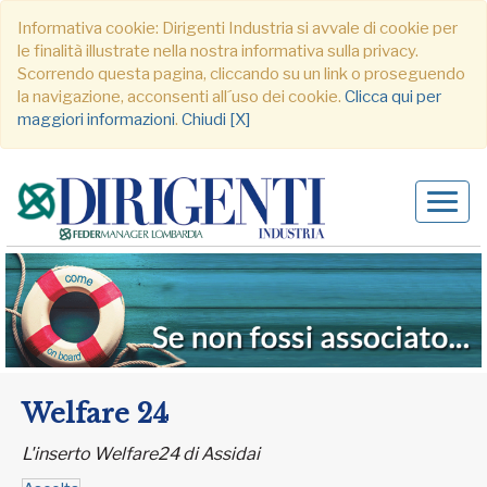
Informativa cookie: Dirigenti Industria si avvale di cookie per
le finalità illustrate nella nostra informativa sulla privacy.
Scorrendo questa pagina, cliccando su un link o proseguendo
la navigazione, acconsenti all´uso dei cookie.
Clicca qui per
maggiori informazioni
.
Chiudi [X]
Alter
navig
Welfare 24
L'inserto Welfare24 di Assidai