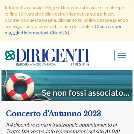
Informativa cookie: Dirigenti Industria si avvale di cookie per
le finalità illustrate nella nostra informativa sulla privacy.
Scorrendo questa pagina, cliccando su un link o proseguendo
la navigazione, acconsenti all´uso dei cookie.
Clicca qui per
maggiori informazioni
.
Chiudi [X]
Alter
navig
Concerto d'Autunno 2023
Il 4 dicembre torna il tradizionale appuntamento al
Teatro Dal Verme. Info e prenotazioni sul sito ALDAI