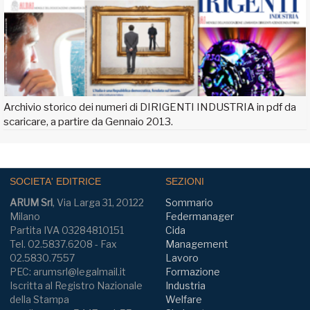
Archivio storico dei numeri di DIRIGENTI INDUSTRIA in pdf da
scaricare, a partire da Gennaio 2013.
SOCIETA' EDITRICE
SEZIONI
ARUM Srl
, Via Larga 31, 20122
Sommario
Milano
Federmanager
Partita IVA 03284810151
Cida
Tel. 02.5837.6208 - Fax
Management
02.5830.7557
Lavoro
PEC: arumsrl@legalmail.it
Formazione
Iscritta al Registro Nazionale
Industria
della Stampa
Welfare