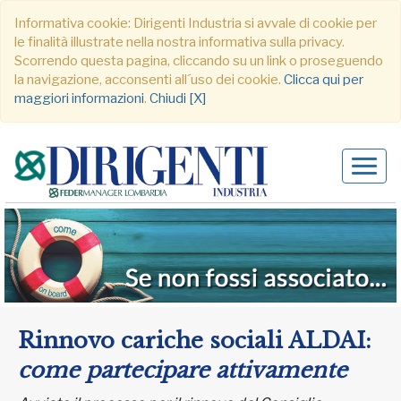
Informativa cookie: Dirigenti Industria si avvale di cookie per
le finalità illustrate nella nostra informativa sulla privacy.
Scorrendo questa pagina, cliccando su un link o proseguendo
la navigazione, acconsenti all´uso dei cookie.
Clicca qui per
maggiori informazioni
.
Chiudi [X]
Alter
navig
Rinnovo cariche sociali ALDAI:
come partecipare attivamente