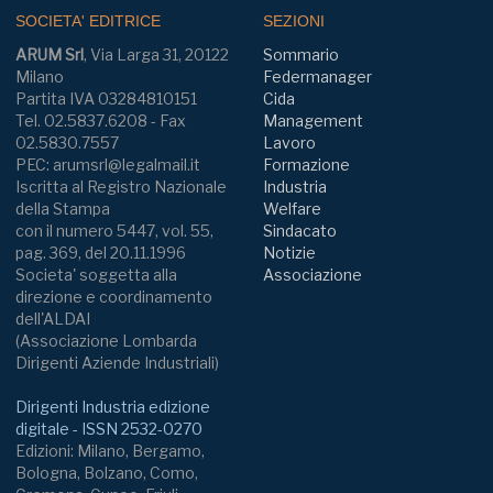
SOCIETA' EDITRICE
SEZIONI
ARUM Srl
, Via Larga 31, 20122
Sommario
Milano
Federmanager
Partita IVA 03284810151
Cida
Tel. 02.5837.6208 - Fax
Management
02.5830.7557
Lavoro
PEC: arumsrl@legalmail.it
Formazione
Iscritta al Registro Nazionale
Industria
della Stampa
Welfare
con il numero 5447, vol. 55,
Sindacato
pag. 369, del 20.11.1996
Notizie
Societa' soggetta alla
Associazione
direzione e coordinamento
dell'ALDAI
(Associazione Lombarda
Dirigenti Aziende Industriali)
Dirigenti Industria edizione
digitale - ISSN 2532-0270
Edizioni: Milano, Bergamo,
Bologna, Bolzano, Como,