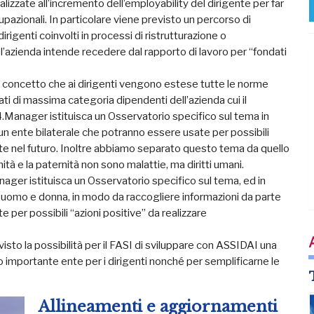
nalizzate all’incremento dell’employability del dirigente per far
upazionali. In particolare viene previsto un percorso di
rigenti coinvolti in processi di ristrutturazione o
i l’azienda intende recedere dal rapporto di lavoro per “fondati
a il concetto che ai dirigenti vengono estese tutte le norme
gati di massima categoria dipendenti dell’azienda cui il
.Manager istituisca un Osservatorio specifico sul tema in
un ente bilaterale che potranno essere usate per possibili
nte nel futuro. Inoltre abbiamo separato questo tema da quello
tà e la paternità non sono malattie, ma diritti umani.
ager istituisca un Osservatorio specifico sul tema, ed in
nte uomo e donna, in modo da raccogliere informazioni da parte
 per possibili “azioni positive” da realizzare
isto la possibilità per il FASI di sviluppare con ASSIDAI una
to importante ente per i dirigenti nonché per semplificarne le
Allineamenti e aggiornamenti