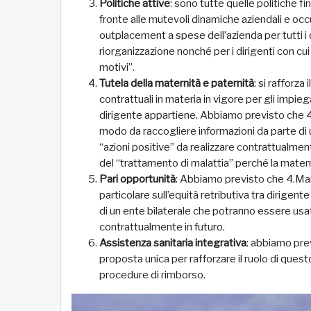
Politiche attive
: sono tutte quelle politiche fi
fronte alle mutevoli dinamiche aziendali e occ
outplacement a spese dell’azienda per tutti i di
riorganizzazione nonché per i dirigenti con cu
motivi”.
Tutela della maternità e paternità
: si rafforz
contrattuali in materia in vigore per gli impie
dirigente appartiene. Abbiamo previsto che 4
modo da raccogliere informazioni da parte di 
“azioni positive” da realizzare contrattualme
del “trattamento di malattia” perché la materni
Pari opportunità
: Abbiamo previsto che 4.Man
particolare sull’equità retributiva tra dirige
di un ente bilaterale che potranno essere usate
contrattualmente in futuro.
Assistenza sanitaria integrativa
: abbiamo prev
proposta unica per rafforzare il ruolo di ques
procedure di rimborso.