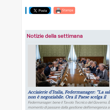
Stampa
Notizie della settimana
rategica,
Puntare su infrastrutture e manager per 
futuro dell’industria del nord Italia
ency è una
Lo sviluppo di quest’area è fondamentale per un
el
collegamento con l’Europa