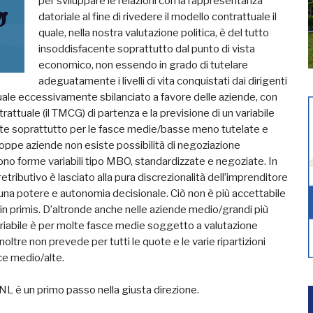
per sviluppare le relazioni con la rappresentanza
datoriale al fine di rivedere il modello contrattuale il
quale, nella nostra valutazione politica, è del tutto
insoddisfacente soprattutto dal punto di vista
economico, non essendo in grado di tutelare
adeguatamente i livelli di vita conquistati dai dirigenti
ttuale eccessivamente sbilanciato a favore delle aziende, con
ttuale (il TMCG) di partenza e la previsione di un variabile
ente soprattutto per le fasce medie/basse meno tutelate e
roppe aziende non esiste possibilità di negoziazione
ono forme variabili tipo MBO, standardizzate e negoziate. In
llo retributivo è lasciato alla pura discrezionalità dell’imprenditore
na potere e autonomia decisionale. Ciò non è più accettabile
 in primis. D’altronde anche nelle aziende medio/grandi più
 variabile è per molte fasce medie soggetto a valutazione
noltre non prevede per tutti le quote e le varie ripartizioni
sce medio/alte.
L è un primo passo nella giusta direzione.