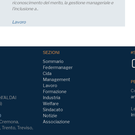
prevede una crescita della produzione; nei..
Economia
SEZIONI
#
Sommario
Federmanager
Cida
Management
P
Lavoro
C
Formazione
am
ll'ALDAI
Industria
i)
Welfare
Le
Sindacato
In
0
Notizie
, Cremona,
Associazione
 Trento, Treviso,