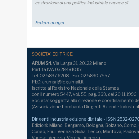
manageriale e
FM Trieste
SOCIETA' EDITRICE
ARUM Srl
, Via Larga 31, 20122 Milano
Partita IVA 03284810151
Tel. 02.5837.6208 - Fax 02.5830.7557
PEC: arumsrl@legalmail.it
Iscritta al Registro Nazionale della Stampa
con il numero 5447, vol. 55, pag. 369, del 20.11.1996
Societa' soggetta alla direzione e coordinamento de
(Associazione Lombarda Dirigenti Aziende Industrial
Dirigenti Industria edizione digitale - ISSN 2532-027
Edizioni: Milano, Bergamo, Bologna, Bolzano, Como
Cuneo, Friuli Venezia Giulia, Lecco, Mantova, Padova,
Varese, Venezia, Verona, Vicenza