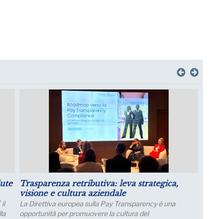
il
Luglio: migliorano le aspettative sulla
produzione
Le aspettative delle grandi imprese industriali migliorano
a luglio, con un aumento della quota di imprese che