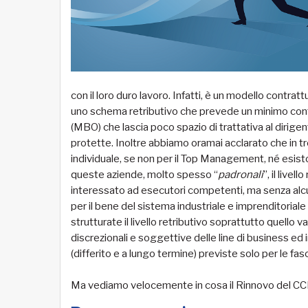
con il loro duro lavoro. Infatti, è un modello contra
uno schema retributivo che prevede un minimo contra
(MBO) che lascia poco spazio di trattativa al dirig
protette. Inoltre abbiamo oramai acclarato che in t
individuale, se non per il Top Management, né esist
queste aziende, molto spesso “
padronali
”, il live
interessato ad esecutori competenti, ma senza alcu
per il bene del sistema industriale e imprenditoriale
strutturate il livello retributivo soprattutto quello
discrezionali e soggettive delle line di business ed i
(differito e a lungo termine) previste solo per le fa
Ma vediamo velocemente in cosa il Rinnovo del CCN