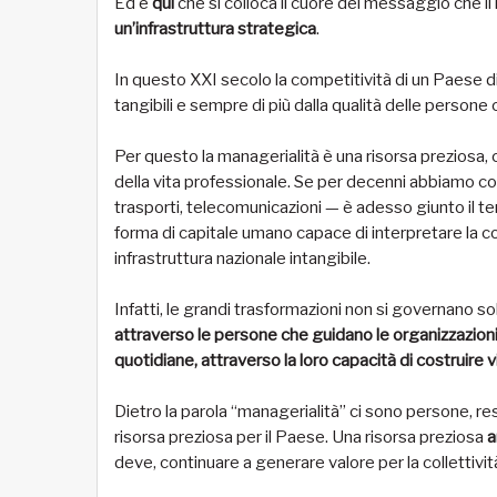
Ed è
qui
che si colloca il cuore del messaggio che i
un’infrastruttura strategica
.
In questo XXI secolo la competitività di un Paese di
tangibili e sempre di più dalla qualità delle persone c
Per questo la managerialità è una risorsa preziosa, 
della vita professionale. Se per decenni abbiamo con
trasporti, telecomunicazioni — è adesso giunto il 
forma di capitale umano capace di interpretare la c
infrastruttura nazionale intangibile.
Infatti, le grandi trasformazioni non si governano s
attraverso le persone che guidano le organizzazioni, a
quotidiane, attraverso la loro capacità di costruire
Dietro la parola “managerialità” ci sono persone, r
risorsa preziosa per il Paese. Una risorsa preziosa
a
deve, continuare a generare valore per la collettivit