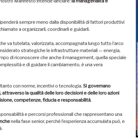
l nostro Manifesto intende lanciare:
la managerialità è
penderà sempre meno dalla disponibilità di fattori produttivi
hiamate a organizzarli, coordinarli e guidarli.
che va tutelata, valorizzata, accompagnata lungo tutto l’arco
siderato strategiche le infrastrutture materiali — energia,
tempo di riconoscere che anche il management, quella speciale
omplessità e di guidare il cambiamento, è una vera
oltanto con norme, incentivi o tecnologia.
Si governano
ttraverso la qualità delle loro decisioni e delle loro azioni
 visione, competenze, fiducia e responsabilità
.
esponsabilità e percorsi professionali che rappresentano una
nche
nella fase senior, perché l’esperienza accumulata può, e
à.