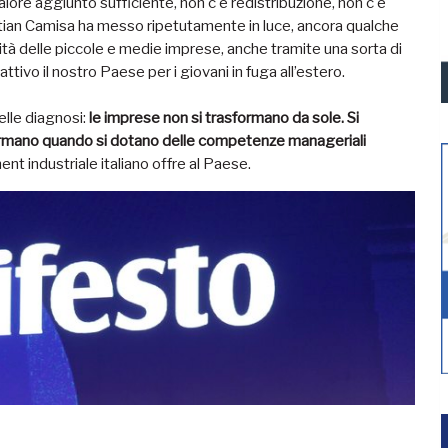
lore aggiunto sufficiente, non c'è redistribuzione, non c'è
ristian Camisa ha messo ripetutamente in luce, ancora qualche
ità delle piccole e medie imprese, anche tramite una sorta di
ttivo il nostro Paese per i giovani in fuga all’estero.
lle diagnosi:
le imprese non si trasformano da sole. Si
rmano quando si dotano delle competenze manageriali
nt industriale italiano offre al Paese.