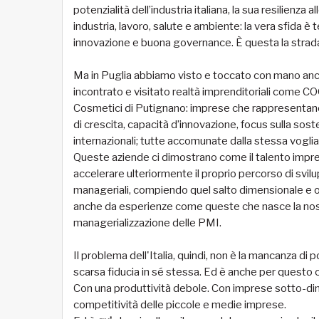
potenzialità dell’industria italiana, la sua resilienza 
industria, lavoro, salute e ambiente: la vera sfida 
innovazione e buona governance. È questa la str
Ma in Puglia abbiamo visto e toccato con mano anche 
incontrato e visitato realtà imprenditoriali come 
Cosmetici di Putignano: imprese che rappresentano
di crescita, capacità d’innovazione, focus sulla sost
internazionali; tutte accomunate dalla stessa vogli
Queste aziende ci dimostrano come il talento impren
accelerare ulteriormente il proprio percorso di sv
manageriali, compiendo quel salto dimensionale e 
anche da esperienze come queste che nasce la nost
managerializzazione delle PMI.
Il problema dell'Italia, quindi, non è la mancanza di p
scarsa fiducia in sé stessa. Ed è anche per questo 
Con una produttività debole. Con imprese sotto-dime
competitività delle piccole e medie imprese.