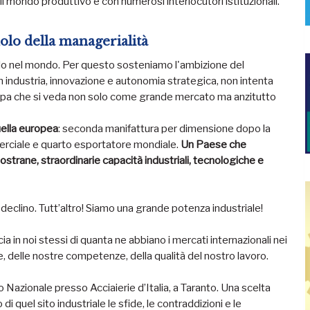
il mondo produttivo e con numerosi interlocutori istituzionali.
ruolo della managerialità
lo nel mondo. Per questo sosteniamo l'ambizione del
n industria, innovazione e autonomia strategica, non intenta
opa che si veda non solo come grande mercato ma anzitutto
uella europea
: seconda manifattura per dimensione dopo la
rciale e quarto esportatore mondiale.
Un Paese che
strane, straordinarie capacità industriali, tecnologiche e
eclino. Tutt’altro! Siamo una grande potenza industriale!
 in noi stessi di quanta ne abbiano i mercati internazionali nei
e, delle nostre competenze, della qualità del nostro lavoro.
Nazionale presso Acciaierie d’Italia, a Taranto. Una scelta
 quel sito industriale le sfide, le contraddizioni e le