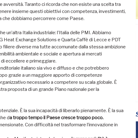
alle avversità. Taranto ci ricorda che non esiste una scelta tra
è tenere insieme questi obiettivi con competenza, investimenti,
ada che dobbiamo percorrere come Paese.
un’altra Italia industriale: l’Italia delle PMI. Abbiamo
COG Heat Exchange Solutions e Quarta Caffè di Lecce e PDT
 filiere diverse ma tutte accomunate dalla stessa ambizione
enibilità ambientale e sociale e apertura ai mercati
a di eccellere e primeggiare.
ditoriale italiano sia vivo e diffuso e che potrebbero
iluppo grazie a un maggiore apporto di competenze
organizzativo necessario a competere su scala globale. È
ra proposta di un grande Piano nazionale per la
otenziale. È la sua incapacità di liberarlo pienamente. È la sua
che d
a troppo tempo il Paese cresce troppo poco.
nsionate. Con difficoltà nel trasformare l’innovazione in