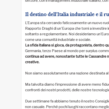
settore, con il management industriale italiano, con 
Il destino dell’Italia industriale e il 
L’Europa sta cercando faticosamente un nuovo ruo
Rapporto Draghi di un'Europa che torni a investire i
soltanto a regolamentare. Noi desideriamo un’Eur
come una comunità industriale e sociale.
La sfida italiana si gioca, da protagonista, dentro q
Germania, terzo Paese al mondo per surplus comme
continua ad avere, nonostante tutte le Cassandre no
creative.
Non siamo assolutamente una nazione destinata al d
Ma talvolta diamo l’impressione di avere meno fiducia
confronti dei nostri prodotti, delle nostre tecnologi
Due settimane fa abbiamo tenuto il nostro Consiglio 
non casuale. Perché pochi luoghi raccontano meglio di