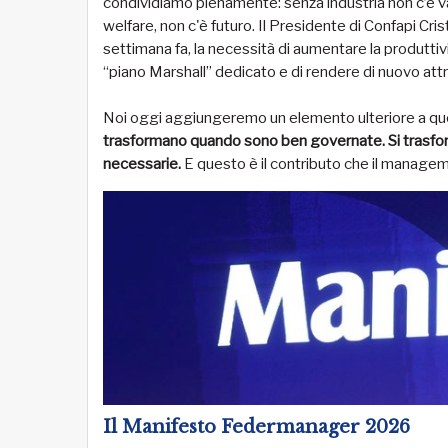
condividiamo pienamente: senza industria non c’è va
welfare, non c'è futuro. Il Presidente di Confapi C
settimana fa, la necessità di aumentare la produttiv
“piano Marshall” dedicato e di rendere di nuovo attra
Noi oggi aggiungeremo un elemento ulteriore a que
trasformano quando sono ben governate. Si trasfo
necessarie.
E questo è il contributo che il manageme
Il Manifesto Federmanager 2026