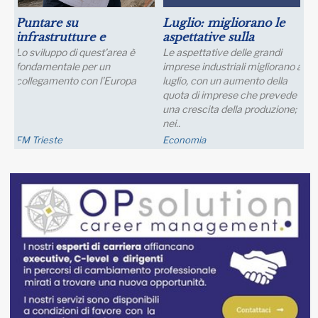
Puntare su
Luglio: migliorano le
infrastrutture e
aspettative sulla
manager per il futuro
produzione
Lo sviluppo di quest’area è
Le aspettative delle grandi
dell’industria del nord
fondamentale per un
imprese industriali migliorano a
Italia
collegamento con l’Europa
luglio, con un aumento della
quota di imprese che prevede
una crescita della produzione;
nei..
FM Trieste
Economia