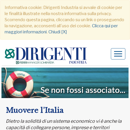
Informativa cookie: Dirigenti Industria si avvale di cookie per
le finalità illustrate nella nostra informativa sulla privacy.
Scorrendo questa pagina, cliccando su un link o proseguendo
la navigazione, acconsenti all´uso dei cookie.
Clicca qui per
maggiori informazioni
.
Chiudi [X]
Alter
navig
Muovere l’Italia
Dietro la solidità di un sistema economico vi è anche la
capacità di collegare persone, imprese e territori