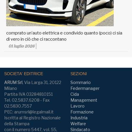
comprato un’auto elettrica e condivido quanto (poco) ci sia
di vero in ciò che ci raccontano
01 luglio 2026
SOCIETA' EDITRICE
SEZIONI
ARUM Srl
, Via Larga 31, 20122
Sommario
Milano
Federmanager
Partita IVA 03284810151
Cida
Tel. 02.5837.6208 - Fax
Management
02.5830.7557
Lavoro
PEC: arumsrl@legalmail.it
Formazione
Iscritta al Registro Nazionale
Industria
della Stampa
Welfare
con il numero 5447, vol. 55,
Sindacato