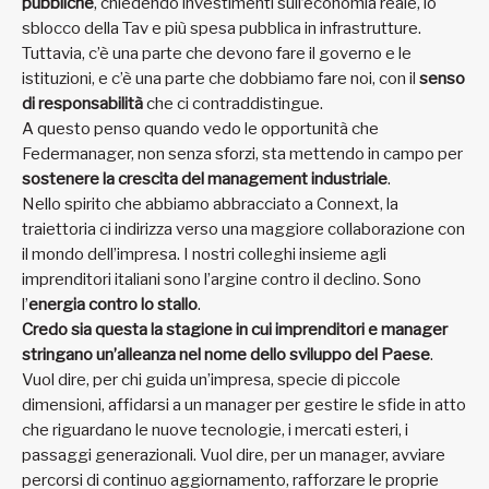
pubbliche
, chiedendo investimenti sull’economia reale, lo
sblocco della Tav e più spesa pubblica in infrastrutture.
Tuttavia, c’è una parte che devono fare il governo e le
istituzioni, e c’è una parte che dobbiamo fare noi, con il
senso
di responsabilità
che ci contraddistingue.
A questo penso quando vedo le opportunità che
Federmanager, non senza sforzi, sta mettendo in campo per
sostenere la crescita del management industriale
.
Nello spirito che abbiamo abbracciato a Connext, la
traiettoria ci indirizza verso una maggiore collaborazione con
il mondo dell’impresa. I nostri colleghi insieme agli
imprenditori italiani sono l’argine contro il declino. Sono
l’
energia contro lo stallo
.
Credo sia questa la stagione in cui imprenditori e manager
stringano un’alleanza nel nome dello sviluppo del Paese
.
Vuol dire, per chi guida un’impresa, specie di piccole
dimensioni, affidarsi a un manager per gestire le sfide in atto
che riguardano le nuove tecnologie, i mercati esteri, i
passaggi generazionali. Vuol dire, per un manager, avviare
percorsi di continuo aggiornamento, rafforzare le proprie