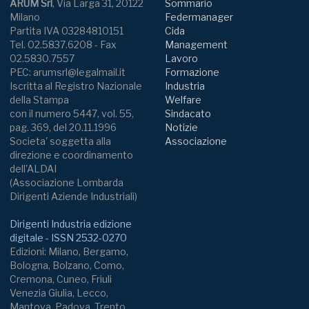
ARUM Srl
, Via Larga 31, 20122
Sommario
Milano
Federmanager
Partita IVA 03284810151
Cida
Tel. 02.5837.6208 - Fax
Management
02.5830.7557
Lavoro
PEC: arumsrl@legalmail.it
Formazione
Iscritta al Registro Nazionale
Industria
della Stampa
Welfare
con il numero 5447, vol. 55,
Sindacato
pag. 369, del 20.11.1996
Notizie
Societa' soggetta alla
Associazione
direzione e coordinamento
dell'ALDAI
(Associazione Lombarda
Dirigenti Aziende Industriali)
Dirigenti Industria edizione
digitale - ISSN 2532-0270
Edizioni: Milano, Bergamo,
Bologna, Bolzano, Como,
Cremona, Cuneo, Friuli
Venezia Giulia, Lecco,
Mantova, Padova, Trento,