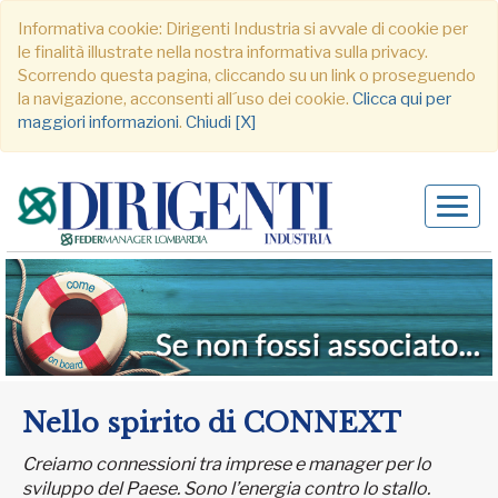
Informativa cookie: Dirigenti Industria si avvale di cookie per
le finalità illustrate nella nostra informativa sulla privacy.
Scorrendo questa pagina, cliccando su un link o proseguendo
la navigazione, acconsenti all´uso dei cookie.
Clicca qui per
maggiori informazioni
.
Chiudi [X]
Alter
navig
Nello spirito di CONNEXT
Creiamo connessioni tra imprese e manager per lo
sviluppo del Paese. Sono l’energia contro lo stallo.