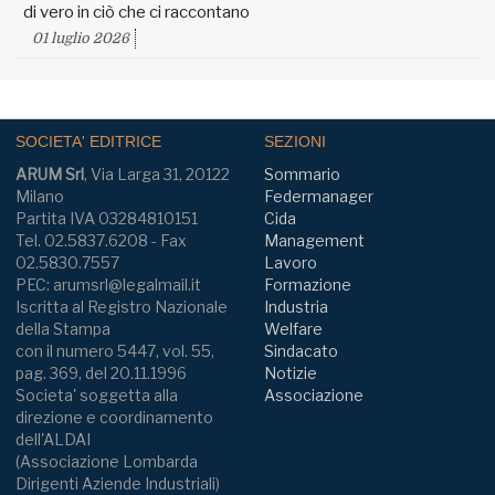
di vero in ciò che ci raccontano
01 luglio 2026
SOCIETA' EDITRICE
SEZIONI
ARUM Srl
, Via Larga 31, 20122
Sommario
Milano
Federmanager
Partita IVA 03284810151
Cida
Tel. 02.5837.6208 - Fax
Management
02.5830.7557
Lavoro
PEC: arumsrl@legalmail.it
Formazione
Iscritta al Registro Nazionale
Industria
della Stampa
Welfare
con il numero 5447, vol. 55,
Sindacato
pag. 369, del 20.11.1996
Notizie
Societa' soggetta alla
Associazione
direzione e coordinamento
dell'ALDAI
(Associazione Lombarda
Dirigenti Aziende Industriali)