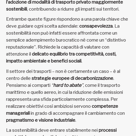
l’adozione di modalità di trasporto privato maggiormente
sostenibili
, contribuendo a ridurre gli impatti sui territori.
Entrambe queste figure rispondono a una parola chiave che
deve guidare ogni scelta aziendale:
consapevolezza
. La
sostenibilità non può infatti essere affrontata come un
semplice adempimento burocratico né come un “distintivo
reputazionale”. Richiede la capacità di valutare con
attenzione il
delicato equilibrio tra competitività, costi,
impatto ambientale e benefici sociali
.
Il settore dei trasporti – non è certamente un caso – è al
centro delle
strategie europee di decarbonizzazione
.
Pensiamo ai comparti
“
hard to abate
”
, come il trasporto
marittimo e quello aereo, in cui la riduzione delle emissioni
rappresenta una sfida particolarmente complessa. Per
realizzare obiettivi così ambiziosi servono
competenze
manageriali
in grado di accompagnare il cambiamento con
pragmatismo e visione industriale
.
La sostenibilità deve entrare stabilmente nei
processi