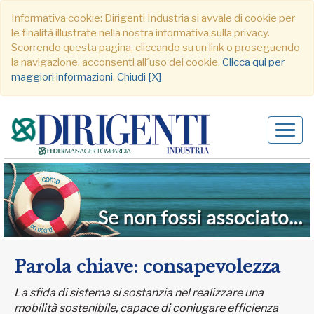
Informativa cookie: Dirigenti Industria si avvale di cookie per
le finalità illustrate nella nostra informativa sulla privacy.
Scorrendo questa pagina, cliccando su un link o proseguendo
la navigazione, acconsenti all´uso dei cookie.
Clicca qui per
maggiori informazioni
.
Chiudi [X]
Alter
navig
Parola chiave: consapevolezza
La sfida di sistema si sostanzia nel realizzare una
mobilità sostenibile, capace di coniugare efficienza