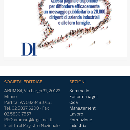
SOCIETA' EDITRICE
SEZIONI
ARUM Srl
, Via Larga 31, 20122
Sommario
Milano
Federmanager
Partita IVA 03284810151
Cida
Tel. 02.5837.6208 - Fax
Management
02.5830.7557
Lavoro
PEC: arumsrl@legalmail.it
Formazione
Iscritta al Registro Nazionale
Industria