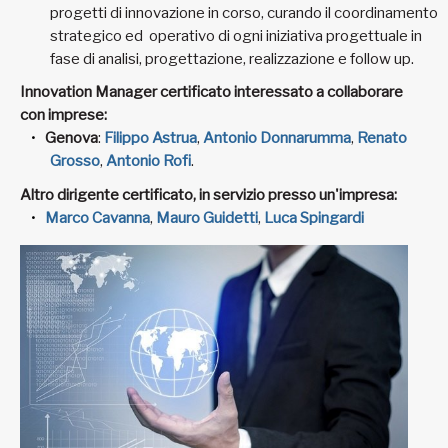
progetti di innovazione in corso, curando il coordinamento
strategico ed operativo di ogni iniziativa progettuale in
fase di analisi, progettazione, realizzazione e follow up.
Innovation
Manager certificato interessato a collaborare
con imprese
:
Genova
:
Filippo Astrua
,
Antonio Donnarumma
,
Renato
Grosso
,
Antonio Rofi
.
Altro dirigente certificato, in servizio presso un'impresa:
Marco Cavanna
,
Mauro Guidetti
,
Luca Spingardi