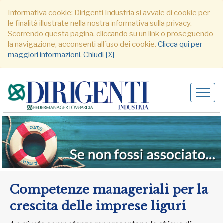
Informativa cookie: Dirigenti Industria si avvale di cookie per
le finalità illustrate nella nostra informativa sulla privacy.
Scorrendo questa pagina, cliccando su un link o proseguendo
la navigazione, acconsenti all´uso dei cookie.
Clicca qui per
maggiori informazioni
.
Chiudi [X]
Alter
navig
Competenze manageriali per la
crescita delle imprese liguri