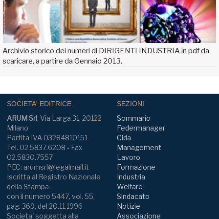
Archivio storico dei numeri di DIRIGENTI INDUSTRIA in pdf da
scaricare, a partire da Gennaio 2013.
SOCIETA' EDITRICE
SEZIONI
ARUM Srl
, Via Larga 31, 20122
Sommario
Milano
Federmanager
Partita IVA 03284810151
Cida
Tel. 02.5837.6208 - Fax
Management
02.5830.7557
Lavoro
PEC: arumsrl@legalmail.it
Formazione
Iscritta al Registro Nazionale
Industria
della Stampa
Welfare
con il numero 5447, vol. 55,
Sindacato
pag. 369, del 20.11.1996
Notizie
Societa' soggetta alla
Associazione