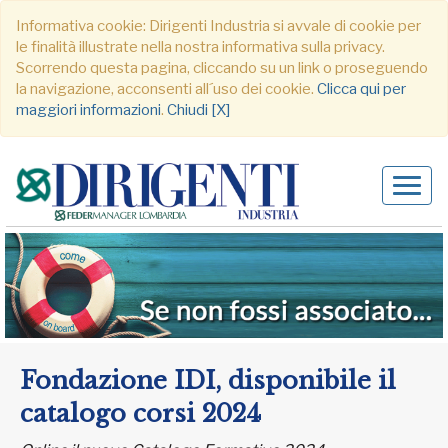
Informativa cookie: Dirigenti Industria si avvale di cookie per
le finalità illustrate nella nostra informativa sulla privacy.
Scorrendo questa pagina, cliccando su un link o proseguendo
la navigazione, acconsenti all´uso dei cookie.
Clicca qui per
maggiori informazioni
.
Chiudi [X]
Alter
navig
Fondazione IDI, disponibile il
catalogo corsi 2024