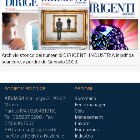
Archivio storico dei numeri di DIRIGENTI INDUSTRIA in pdf da
scaricare, a partire da Gennaio 2013.
SOCIETA' EDITRICE
SEZIONI
ARUM Srl
, Via Larga 31, 20122
Sommario
Milano
Federmanager
Partita IVA 03284810151
Cida
Tel. 02.5837.6208 - Fax
Management
02.5830.7557
Lavoro
PEC: arumsrl@legalmail.it
Formazione
Iscritta al Registro Nazionale
Industria