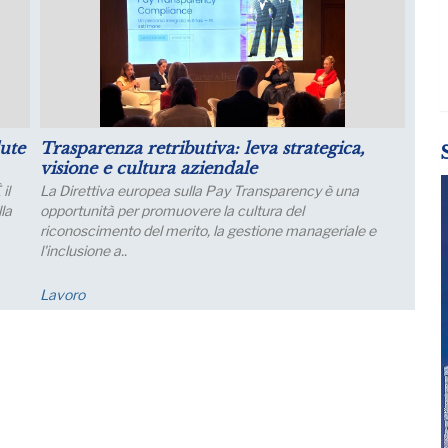
il
Luglio: migliorano le aspettative sulla
produzione
Le aspettative delle grandi imprese industriali migliorano
a luglio, con un aumento della quota di imprese che
prevede una crescita della produzione; nei..
Economia