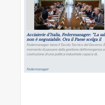
Puntare su infrastrutture e manager per 
futuro dell’industria del nord Italia
Lo sviluppo di quest’area è fondamentale per un
collegamento con l’Europa
FM Trieste