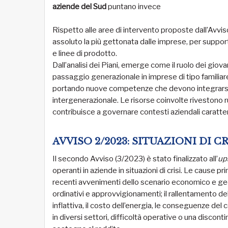
aziende del Sud
puntano invece
Rispetto alle aree di intervento proposte dall’Avviso
assoluto la più gettonata dalle imprese, per support
e linee di prodotto.
Dall’analisi dei Piani, emerge come il ruolo dei gio
passaggio generazionale in imprese di tipo familiare
portando nuove competenze che devono integrarsi ne
intergenerazionale. Le risorse coinvolte rivestono ruo
contribuisce a governare contesti aziendali caratte
AVVISO 2/2023: SITUAZIONI DI C
Il secondo Avviso (3/2023) è stato finalizzato all’
up
operanti in aziende in situazioni di crisi. Le cause pri
recenti avvenimenti dello scenario economico e geopo
ordinativi e approvvigionamenti; il rallentamento de
inflattiva, il costo dell’energia, le conseguenze del 
in diversi settori, difficoltà operative o una discon