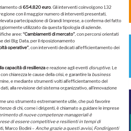
nziamento di
654.820 euro
. Gli interventi coinvolgono 132
 regione con il maggior numero di interventi presentati,
n’elevata partecipazione di Grandi Imprese, a conferma del fatto
ggiormente utilizzato da questa tipologia di aziende.
ifiche aree:
“Cambiamenti di mercato”
, con percorsi orientati
ne dei Big Data, per il riposizionamento
oltà operative”
, con interventi dedicati all’efficientamento dei
la capacità di resilienza
e reazione agli eventi
disruptive
. Le
 con chiarezza le cause della crisi, e garantire la
business
ine, e mediante strumenti volti all’efficientamento del
dati, alla revisione del sistema organizzativo, all’innovazione
ome uno strumento estremamente utile, che può favorire
etenze di chi, come i dirigenti, è chiamato a guidare le imprese
serimento di nuove competenze manageriali è
ese di essere competitive e resilienti in tempi di
nti, Marco Bodini –
Anche grazie a questi avvisi, Fondirigenti