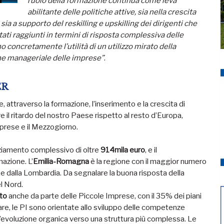
ruolo della formazione continua come leva
abilitante delle politiche attive, sia nella crescita
a a supporto del reskilling e upskilling dei dirigenti che
ltati raggiunti in termini di risposta complessiva delle
 concretamente l’utilità di un utilizzo mirato della
one manageriale delle imprese”
.
GER
, attraverso la formazione, l’inserimento e la crescita di
 il ritardo del nostro Paese rispetto al resto d’Europa,
mprese e il Mezzogiorno.
anziamento complessivo di oltre
914mila euro
, e il
azione. L’
Emilia-Romagna
è la regione con il maggior numero
 e dalla Lombardia. Da segnalare la buona risposta della
el Nord.
ato
anche da parte delle Piccole Imprese, con il 35% dei piani
olare, le PI sono orientate allo sviluppo delle competenze
 un’evoluzione organica verso una struttura più complessa. Le