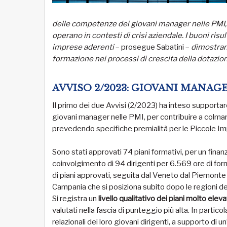
delle competenze dei giovani manager nelle PMI, si
operano in contesti di crisi aziendale. I buoni risu
imprese aderenti
– prosegue Sabatini –
dimostrano
formazione nei processi di crescita della dotazi
AVVISO 2/2023: GIOVANI MANA
Il primo dei due Avvisi (2/2023) ha inteso supportare
giovani manager nelle PMI, per contribuire a colmare
prevedendo specifiche premialità per le Piccole I
Sono stati approvati 74 piani formativi, per un fin
coinvolgimento di 94 dirigenti per 6.569 ore di form
di piani approvati, seguita dal Veneto dal Piemonte
Campania che si posiziona subito dopo le regioni d
Si registra un
livello qualitativo dei piani molto elev
valutati nella fascia di punteggio più alta. In partic
relazionali dei loro giovani dirigenti, a supporto di