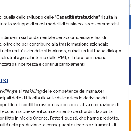
, quella dello sviluppo delle
“Capacità strategiche”
risulta in
are lo sviluppo di nuovi modelli di business, aree commerciali
vani dirigenti sia fondamentale per accompagnare fasi di
, oltre che per contribuire alla trasformazione aziendale
lla realtà aziendale stimolando, quindi, un fruttuoso dialogo
li strategici all’interno delle PMI, e la loro formazione
rizzati da incertezza e continui cambiamenti.
RISI
skilling
e al
reskilling
delle competenze dei manager
ncipali delle difficoltà rilevate dalle aziende derivano dai
litico: il conflitto russo-ucraino con relativa contrazione di
ll’economia cinese e il congelamento degli ordini, la spinta
conflitto in Medio Oriente. Fattori, questi, che hanno prodotto,
tinuità nella produzione, e conseguente ricorso a strumenti di