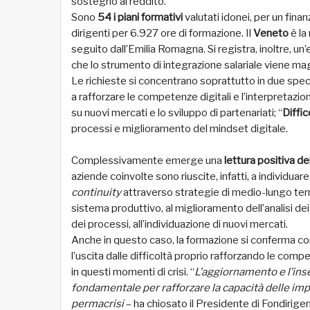
sostegno al reddito.
Sono
54 i piani formativi
valutati idonei, per un fina
dirigenti per 6.927 ore di formazione. Il
Veneto
è la
seguito dall’Emilia Romagna. Si registra, inoltre, u
che lo strumento di integrazione salariale viene ma
Le richieste si concentrano soprattutto in due spec
a rafforzare le competenze digitali e l’interpretazio
su nuovi mercati e lo sviluppo di partenariati; “
Diffic
processi e miglioramento del mindset digitale.
Complessivamente emerge una
lettura positiva del
aziende coinvolte sono riuscite, infatti, a individuare
continuity
attraverso strategie di medio-lungo term
sistema produttivo, al miglioramento dell’analisi dei 
dei processi, all’individuazione di nuovi mercati.
Anche in questo caso, la formazione si conferma c
l’uscita dalle difficoltà proprio rafforzando le comp
in questi momenti di crisi. “
L’aggiornamento e l’in
fondamentale per rafforzare la capacità delle impr
permacrisi
– ha chiosato il Presidente di Fondirige