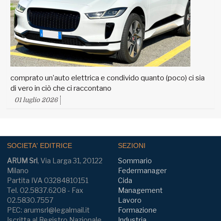
comprato un’auto elettrica e condivido quanto (poco) ci sia
di vero in ciò che ci raccontano
01 luglio 2026
SOCIETA' EDITRICE
SEZIONI
ARUM Srl
, Via Larga 31, 20122
Sommario
Milano
Federmanager
Partita IVA 03284810151
Cida
Tel. 02.5837.6208 - Fax
Management
02.5830.7557
Lavoro
PEC: arumsrl@legalmail.it
Formazione
Iscritta al Registro Nazionale
Industria