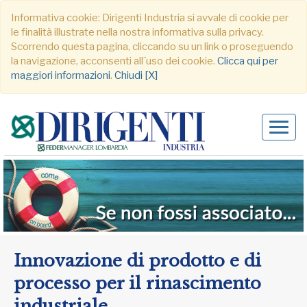
Informativa cookie: Dirigenti Industria si avvale di cookie per
le finalità illustrate nella nostra informativa sulla privacy.
Scorrendo questa pagina, cliccando su un link o proseguendo
la navigazione, acconsenti all´uso dei cookie.
Clicca qui per
maggiori informazioni
.
Chiudi [X]
Alter
navig
Innovazione di prodotto e di
processo per il rinascimento
industriale