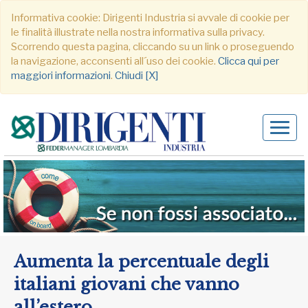
Informativa cookie: Dirigenti Industria si avvale di cookie per
le finalità illustrate nella nostra informativa sulla privacy.
Scorrendo questa pagina, cliccando su un link o proseguendo
la navigazione, acconsenti all´uso dei cookie.
Clicca qui per
maggiori informazioni
.
Chiudi [X]
Alter
navig
Aumenta la percentuale degli
italiani giovani che vanno
all’estero