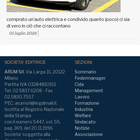
comprato un’auto elettrica e condivido quanto (poco) ci sia
di vero in ciò che ci raccontano
01 luglio 2026
SOCIETA' EDITRICE
SEZIONI
ARUM Srl
, Via Larga 31, 20122
Sommario
Milano
Federmanager
Partita IVA 03284810151
Cida
Tel. 02.5837.6208 - Fax
Management
02.5830.7557
Lavoro
PEC: arumsrl@legalmail.it
Formazione
Iscritta al Registro Nazionale
Industria
della Stampa
Welfare
con il numero 5447, vol. 55,
Sindacato
pag. 369, del 20.11.1996
Notizie
Societa' soggetta alla
Associazione