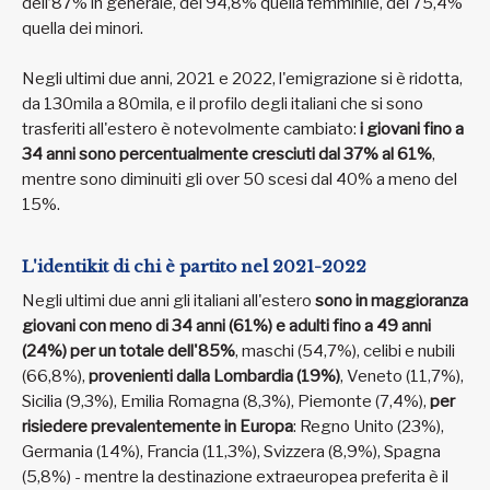
dell’87% in generale, del 94,8% quella femminile, del 75,4%
quella dei minori.
Negli ultimi due anni, 2021 e 2022, l'emigrazione si è ridotta,
da 130mila a 80mila, e il profilo degli italiani che si sono
trasferiti all'estero è notevolmente cambiato:
i giovani fino a
34 anni sono percentualmente cresciuti dal 37% al 61%
,
mentre sono diminuiti gli over 50 scesi dal 40% a meno del
15%.
L'identikit di chi è partito nel 2021-2022
Negli ultimi due anni gli italiani all'estero
sono in maggioranza
giovani con meno di 34 anni (61%) e adulti fino a 49 anni
(24%) per un totale dell'85%
, maschi (54,7%), celibi e nubili
(66,8%),
provenienti dalla Lombardia (19%)
, Veneto (11,7%),
Sicilia (9,3%), Emilia Romagna (8,3%), Piemonte (7,4%),
per
risiedere prevalentemente in Europa
: Regno Unito (23%),
Germania (14%), Francia (11,3%), Svizzera (8,9%), Spagna
(5,8%) - mentre la destinazione extraeuropea preferita è il