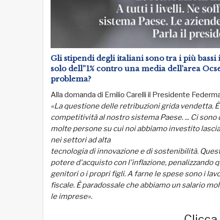
Gli stipendi degli italiani sono tra i più bassi
solo dell’'1% contro una media dell’area Ocse
problema?
Alla domanda di Emilio Carelli il Presidente Federm
«La questione delle retribuzioni grida vendetta.
competitività al nostro sistema Paese.
... Ci son
molte
persone su cui noi abbiamo investito lascia
nei settori ad alta
tecnologia di innovazione e di sostenibilità. Que
potere d'acquisto con l'inflazione, penalizzando q
genitori o i propri figli. A farne le spese sono i la
fiscale. È paradossale che abbiamo un salario molt
le imprese».
Clicca 