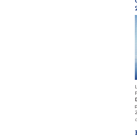
L
F
D
p
0