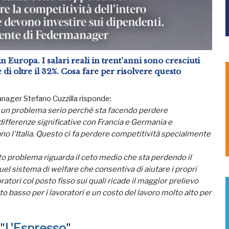
 in Europa. I salari reali in trent'anni sono cresciuti
 di oltre il 32%. Cosa fare per risolvere questo
anager Stefano Cuzzilla risponde:
 È un problema serio perché sta facendo perdere
o differenze significative con Francia e Germania e
no l'Italia. Questo ci fa perdere competitività specialmente
sto problema riguarda il ceto medio che sta perdendo il
uel sistema di welfare che consentiva di aiutare i propri
voratori col posto fisso sui quali ricade il maggior prelievo
o basso per i lavoratori e un costo del lavoro molto alto per
"
L'Espresso
"