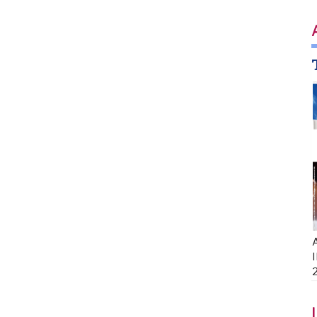
A
I
I