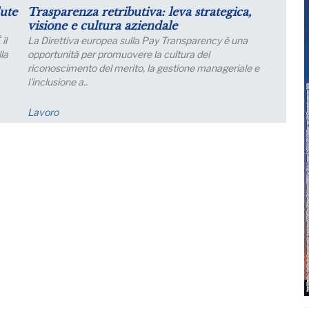
il
Luglio: migliorano le aspettative sulla
produzione
Le aspettative delle grandi imprese industriali migliorano
a luglio, con un aumento della quota di imprese che
prevede una crescita della produzione; nei..
Economia