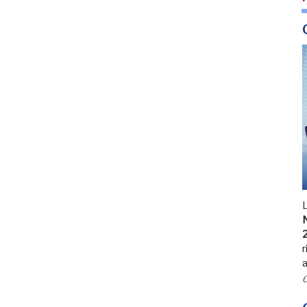
N
r
a
0