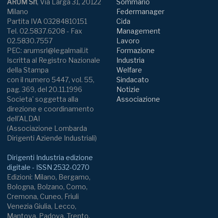
ARUM Srl
, Via Larga 31, 20122
Sommario
Milano
Federmanager
Partita IVA 03284810151
Cida
Tel. 02.5837.6208 - Fax
Management
02.5830.7557
Lavoro
PEC: arumsrl@legalmail.it
Formazione
Iscritta al Registro Nazionale
Industria
della Stampa
Welfare
con il numero 5447, vol. 55,
Sindacato
pag. 369, del 20.11.1996
Notizie
Societa' soggetta alla
Associazione
direzione e coordinamento
dell'ALDAI
(Associazione Lombarda
Dirigenti Aziende Industriali)
Dirigenti Industria edizione
digitale - ISSN 2532-0270
Edizioni: Milano, Bergamo,
Bologna, Bolzano, Como,
Cremona, Cuneo, Friuli
Venezia Giulia, Lecco,
Mantova, Padova, Trento,