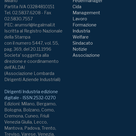
Milano
Federmanager
Partita IVA 03284810151
Cida
Tel. 02.5837.6208 - Fax
Management
02.5830.7557
Lavoro
PEC: arumsrl@legalmail.it
Formazione
Iscritta al Registro Nazionale
Industria
della Stampa
Welfare
con il numero 5447, vol. 55,
Sindacato
pag. 369, del 20.11.1996
Notizie
Societa' soggetta alla
Associazione
direzione e coordinamento
dell'ALDAI
(Associazione Lombarda
Dirigenti Aziende Industriali)
Dirigenti Industria edizione
digitale - ISSN 2532-0270
Edizioni: Milano, Bergamo,
Bologna, Bolzano, Como,
Cremona, Cuneo, Friuli
Venezia Giulia, Lecco,
Mantova, Padova, Trento,
Treviso, Varese, Venezia,