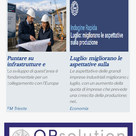
Puntare su
Luglio: migliorano le
infrastrutture e
aspettative sulla
manager per il futuro
produzione
Lo sviluppo di quest’area è
Le aspettative delle grandi
dell’industria del nord
fondamentale per un
imprese industriali migliorano a
Italia
collegamento con l’Europa
luglio, con un aumento della
quota di imprese che prevede
una crescita della produzione;
nei..
FM Trieste
Economia