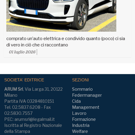
comprato un’auto elettrica e condivido quanto (poco) ci sia
di vero in ciò che ci raccontano
01 luglio 2026
SOCIETA' EDITRICE
SEZIONI
ARUM Srl
, Via Larga 31, 20122
Sommario
Milano
Federmanager
Partita IVA 03284810151
Cida
Tel. 02.5837.6208 - Fax
Management
02.5830.7557
Lavoro
PEC: arumsrl@legalmail.it
Formazione
Iscritta al Registro Nazionale
Industria
della Stampa
Welfare