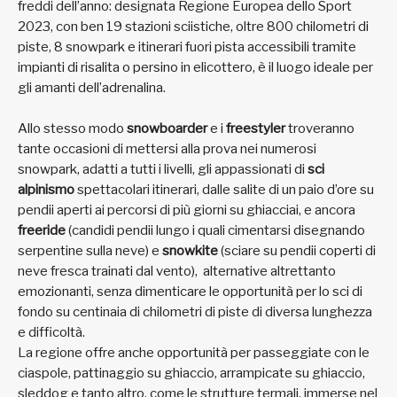
freddi dell’anno: designata Regione Europea dello Sport
2023, con ben 19 stazioni sciistiche, oltre 800 chilometri di
piste, 8 snowpark e itinerari fuori pista accessibili tramite
impianti di risalita o persino in elicottero, è il luogo ideale per
gli amanti dell’adrenalina.
Allo stesso modo
snowboarder
e i
freestyler
troveranno
tante occasioni di mettersi alla prova nei numerosi
snowpark, adatti a tutti i livelli, gli appassionati di
sci
alpinismo
spettacolari itinerari, dalle salite di un paio d’ore su
pendii aperti ai percorsi di più giorni su ghiacciai, e ancora
freeride
(candidi pendii lungo i quali cimentarsi disegnando
serpentine sulla neve) e
snowkite
(sciare su pendii coperti di
neve fresca trainati dal vento), alternative altrettanto
emozionanti, senza dimenticare le opportunità per lo sci di
fondo su centinaia di chilometri di piste di diversa lunghezza
e difficoltà.
La regione offre anche opportunità per passeggiate con le
ciaspole, pattinaggio su ghiaccio, arrampicate su ghiaccio,
sleddog e tanto altro, come le strutture termali, immerse nel