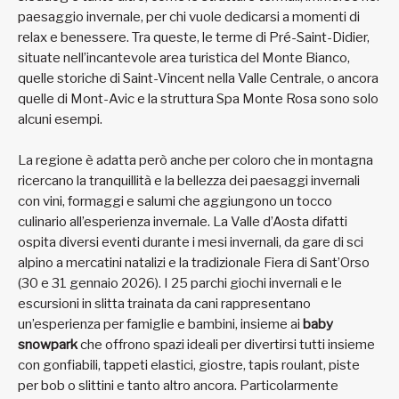
paesaggio invernale, per chi vuole dedicarsi a momenti di
relax e benessere. Tra queste, le terme di Pré-Saint-Didier,
situate nell’incantevole area turistica del Monte Bianco,
quelle storiche di Saint-Vincent nella Valle Centrale, o ancora
quelle di Mont-Avic e la struttura Spa Monte Rosa sono solo
alcuni esempi.
La regione è adatta però anche per coloro che in montagna
ricercano la tranquillità e la bellezza dei paesaggi invernali
con vini, formaggi e salumi che aggiungono un tocco
culinario all’esperienza invernale. La Valle d’Aosta difatti
ospita diversi eventi durante i mesi invernali, da gare di sci
alpino a mercatini natalizi e la tradizionale Fiera di Sant’Orso
(30 e 31 gennaio 2026). I 25 parchi giochi invernali e le
escursioni in slitta trainata da cani rappresentano
un’esperienza per famiglie e bambini, insieme ai
baby
snowpark
che offrono spazi ideali per divertirsi tutti insieme
con gonfiabili, tappeti elastici, giostre, tapis roulant, piste
per bob o slittini e tanto altro ancora. Particolarmente