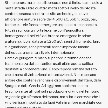
Stonehenge, ma ancora il percorso non è finito, siamo solo a
metà strada. Oltre quattro metri sotto il livello dell’Aosta
contemporanea si entra nel sito archeologico dove
affiorano le arature sacre del 4.500 a.C. Solchi, pozzi, pali,
tombe e stele fanno riemergere un passato sconosciuto.
Rituali sacri con un forte legame con l’agricoltura.
Immergendosi nell’età del bronzo emergono le prime
arature agricole, datate al 1250 a.C., semi di frumento, farro
e leguminose, sono presenti anche impronte umane
dell’epoca, una rarità a livello internazionale.
Prima di giungere al piano superiore le tombe donano
testimonianza dei contenitori usati già in epoca celtica
destinati a contenere vino. È solo l’epoca romana del sito
che ci narra di vini nazionali e internazionali. Non mancano
anfore che contenevano vini e oli provenienti dall’Italia, dalla
Spagna e dalla Grecia. Ad oggi non abbiamo ancora
testimonianze ufficiali sulla produzione di vino nel territorio
regionale già all’epoca dei romani, ma si ha la certezza che il
vino venisse importato da fuori Valle in anfore marchiate con