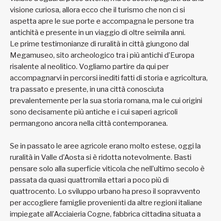
visione curiosa, allora ecco che il turismo che non ci si
aspetta apre le sue porte e accompagna le persone tra
antichità e presente in un viaggio di oltre seimila anni.
Le prime testimonianze di ruralità in città giungono dal
Megamuseo, sito archeologico tra i più antichi d’Europa
risalente al neolitico. Vogliamo partire da qui per
accompagnarvi in percorsi inediti fatti di storia e agricoltura,
tra passato e presente, in una città conosciuta
prevalentemente per la sua storia romana, ma le cui origini
sono decisamente più antiche e i cui saperi agricoli
permangono ancora nella città contemporanea.
Se in passato le aree agricole erano molto estese, oggi la
ruralità in Valle d’Aosta si è ridotta notevolmente. Basti
pensare solo alla superficie viticola che nell’ultimo secolo è
passata da quasi quattromila ettari a poco più di
quattrocento. Lo sviluppo urbano ha preso il sopravvento
per accogliere famiglie provenienti da altre regioni italiane
impiegate all’Acciaieria Cogne, fabbrica cittadina situata a