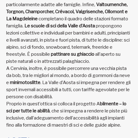
particolarmente adatte alle famiglie. Infine,
Valtournenche,
Torgnon, Champorcher, Crévacol, Valgrisenche, Ollomont e
La Magdeleine
completano il quadro delle stazioni formato
famiglia.
Le scuole di sci della Valle d’Aosta
propongono
lezioni collettive e individuali per bambini e adulti, principianti
e livelli avanzati, in pista e fuori pista, di tutte le discipline: sci
alpino, sci di fondo, snowboard, telemark, freeride e
freestyle. È possibile
pattinare su ghiaccio
all’aperto su
piste naturali o in attrezzati palaghiaccio.
A Cervinia, inoltre, è possibile percorrere una vecchia pista
da bob, tra le migliori al mondo, a bordo di gommoni da neve
e
minimotoslitte
. La Valle d’Aosta si impegna per rendere gli
sport invernali accessibili a tutti, con tariffe agevolate per le
persone con disabilità.
Proprio in quest’ottica si colloca il progetto A
bilmente – lo
sci per tutte le abilità
, che si impegna a rendere le piste più
inclusive, dall’adeguamento dell’accessibilità agli impianti
fino alla formazione di maestri di sci e delle guide alpine.