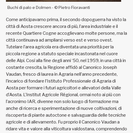
Buchi di palo e Dolmen - © Pietro Fioravanti
Come anticipavamo prima, il secondo dopoguerra ha visto la
città di Aosta crescere ancora di più, l’area industriale e il
recente Quartiere Cogne accoglievano molte persone, ma la
città continuava ad ampliarsi verso est e verso ovest.
Tutelare l’area agricola era diventata una priorità per la
piccola regione a statuto speciale incastonata nel cuore
delle Alpi. Così alla fine degli anni ‘50, nel 1959, in una città in
costante crescita, la Regione affidò al Canonico Joseph
Vaudan, fresco di laurea in Agraria nell’anno precedente,
l’incarico di fondare l’Istituto Professionale di Agraria di
Aosta per formare i futuri agricoltori e allevatori della Valle
d’Aosta. L’Institut Agricole Régional, ormai noto ai più con
l’acronimo IAR, divenne non solo luogo di formazione ma
anche di ricerca e sperimentazione di nuove coltivazioni, di
riscoperta di piante autoctone e salvaguardia delle tecniche
agricole e di allevamento. Fu proprio il Canonico Vaudan a
ridare vita e valore alla viticoltura valdostana, comprendendo