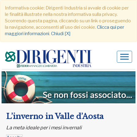
Informativa cookie: Dirigenti Industria si avvale di cookie per
le finalità illustrate nella nostra informativa sulla privacy.
Scorrendo questa pagina, cliccando su un link o proseguendo
la navigazione, acconsenti all´uso dei cookie.
Clicca qui per
maggiori informazioni
.
Chiudi [X]
Alter
navig
L’inverno in Valle d’Aosta
La meta ideale per i mesi invernali