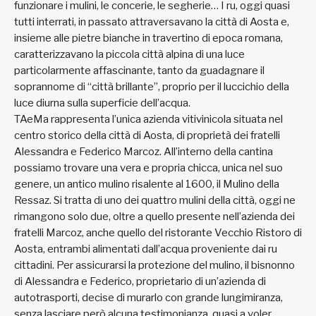
funzionare i mulini, le concerie, le segherie… I ru, oggi quasi
tutti interrati, in passato attraversavano la città di Aosta e,
insieme alle pietre bianche in travertino di epoca romana,
caratterizzavano la piccola città alpina di una luce
particolarmente affascinante, tanto da guadagnare il
soprannome di “città brillante”, proprio per il luccichio della
luce diurna sulla superficie dell’acqua.
TAeMa rappresenta l’unica azienda vitivinicola situata nel
centro storico della città di Aosta, di proprietà dei fratelli
Alessandra e Federico Marcoz. All’interno della cantina
possiamo trovare una vera e propria chicca, unica nel suo
genere, un antico mulino risalente al 1600, il Mulino della
Ressaz. Si tratta di uno dei quattro mulini della città, oggi ne
rimangono solo due, oltre a quello presente nell’azienda dei
fratelli Marcoz, anche quello del ristorante Vecchio Ristoro di
Aosta, entrambi alimentati dall’acqua proveniente dai ru
cittadini. Per assicurarsi la protezione del mulino, il bisnonno
di Alessandra e Federico, proprietario di un’azienda di
autotrasporti, decise di murarlo con grande lungimiranza,
senza lasciare però alcuna testimonianza, quasi a voler