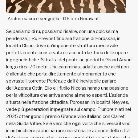
Aratura sacra e serigrafia - © Pietro Fioravanti
Se parliamo di ru, possiamo risalire, con una dolcissima
pendenza, il Ru Prevost fino alla frazione di Porossan, in
località Chiou, dove un’imponente struttura medievale
perfettamente conservata ci racconta la storia delle opere
ingegneristiche. Si tratta del ponte acquedotto Grand Arvou
lungo circa 70 metri. Una camminata adatta anche a chi non
è allenato che porta direttamente al monumento che
sovrasta il torrente Parléaz e da lì è inevitabile parlare
dell’Azienda Ottin. Elio e il figlio Nicolas hanno una passione
per la viticoltura che arriva anche ai meno esperti. L’azienda
situata nella frazione cittadina, Porossan, in località Neyves,
vede più generazioni impegnate sul campo. Pluripremiati nel
2025 ottengono il premio Grande vino italiano con Clairet
nella Guida Vitae. Se è vero che ogni volta che si versa il vino
in un bicchiere si può narrare una storia, le aziende della città
di Aosta ne sono ricche, sia per aneddoti sia per la fatica che