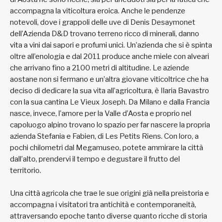
accompagna la viticoltura eroica. Anche le pendenze
notevoli, dove i grappoli delle uve di Denis Desaymonet
dell’Azienda D&D trovano terreno ricco di minerali, danno
vita a vini dai sapori e profumi unici. Un’azienda che si è spinta
oltre all’enologia e dal 2011 produce anche miele con alveari
che arrivano fino a 2100 metri di altitudine. Le aziende
aostane non si fermano e un’altra giovane viticoltrice che ha
deciso di dedicare la sua vita all’agricoltura, è Ilaria Bavastro
con la sua cantina Le Vieux Joseph. Da Milano e dalla Francia
nasce, invece, l’amore per la Valle d’Aosta e proprio nel
capoluogo alpino trovano lo spazio per far nascere la propria
azienda Stefania e Fabien, di Les Petits Riens. Con loro, a
pochi chilometri dal Megamuseo, potete ammirare la città
dall’alto, prendervi il tempo e degustare il frutto del
territorio.
Una città agricola che trae le sue origini già nella preistoria e
accompagna i visitatori tra antichità e contemporaneità,
attraversando epoche tanto diverse quanto ricche di storia