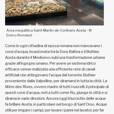
Area megalitica Saint-Martin-de-Corléans Aosta - ©
Enrico Romanzi
Come in ogni cittadina di epoca romana non mancavano i
corsi d’acqua, incastonata tra la Dora Baltea e il Buthier,
Aosta durante il Medioevo subì una trasformazione urbana
grazie all’ingegno umano. Per avere un sistema idrico
efficace venne realizzata una efficiente rete di canali
artificiali che attingevano l’acqua dal torrente Buthier
proveniente dalla Valpelline, per diramarsi in tutta la città. La
Mère des Rives, ovvero madre di tutti i ruscelli, il principale di
questi corsi d’acqua, noti a tutti come Ru, giunge in città e si
dirama in varie direzioni. Ancora oggi il luccichio delle acque
fa brillare Aosta, in particolare nel borgo di Sant’Orso. Acque
utili per irrigare i campi, per lavare i panni nei lavatoi, per far