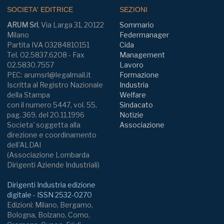
SOCIETA' EDITRICE
SEZIONI
ARUM Srl
, Via Larga 31, 20122
Sommario
Milano
Federmanager
Partita IVA 03284810151
Cida
Tel. 02.5837.6208 - Fax
Management
02.5830.7557
Lavoro
PEC: arumsrl@legalmail.it
Formazione
Iscritta al Registro Nazionale
Industria
della Stampa
Welfare
con il numero 5447, vol. 55,
Sindacato
pag. 369, del 20.11.1996
Notizie
Societa' soggetta alla
Associazione
direzione e coordinamento
dell'ALDAI
(Associazione Lombarda
Dirigenti Aziende Industriali)
Dirigenti Industria edizione
digitale - ISSN 2532-0270
Edizioni: Milano, Bergamo,
Bologna, Bolzano, Como,