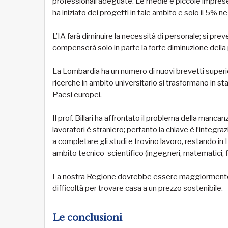
professionali adeguate. Le medie e piccole imprese 
ha iniziato dei progetti in tale ambito e solo il 5% 
L’IA farà diminuire la necessità di personale; si prev
compenserà solo in parte la forte diminuzione della 
La Lombardia ha un numero di nuovi brevetti superior
ricerche in ambito universitario si trasformano in star
Paesi europei.
Il prof. Billari ha affrontato il problema della manc
lavoratori è straniero; pertanto la chiave è l’integra
a completare gli studi e trovino lavoro, restando in 
ambito tecnico-scientifico (ingegneri, matematici, fisi
La nostra Regione dovrebbe essere maggiormente att
difficoltà per trovare casa a un prezzo sostenibile.
Le conclusioni