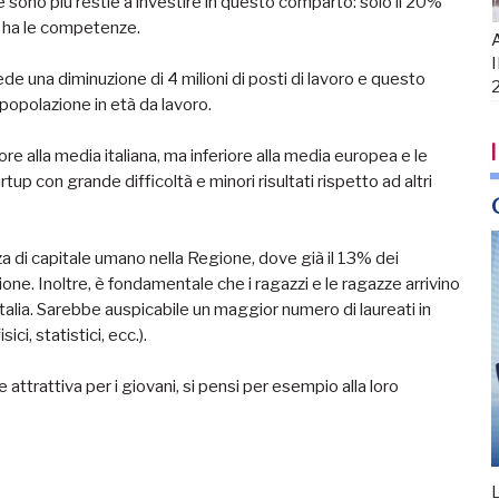
sono più restie a investire in questo comparto: solo il 20%
ne ha le competenze.
A
I
ede una diminuzione di 4 milioni di posti di lavoro e questo
popolazione in età da lavoro.
I
e alla media italiana, ma inferiore alla media europea e le
tup con grande difficoltà e minori risultati rispetto ad altri
anza di capitale umano nella Regione, dove già il 13% dei
zione. Inoltre, è fondamentale che i ragazzi e le ragazze arrivino
Italia. Sarebbe auspicabile un maggior numero di laureati in
ci, statistici, ecc.).
rattiva per i giovani, si pensi per esempio alla loro