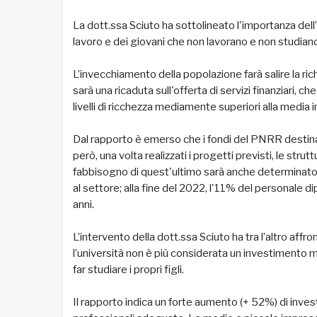
La dott.ssa Sciuto ha sottolineato l'importanza del
lavoro e dei giovani che non lavorano e non studian
L’invecchiamento della popolazione farà salire la richi
sarà una ricaduta sull'offerta di servizi finanziari, 
livelli di ricchezza mediamente superiori alla media i
Dal rapporto è emerso che i fondi del PNRR destinati
però, una volta realizzati i progetti previsti, le stru
fabbisogno di quest'ultimo sarà anche determinato 
al settore; alla fine del 2022, l'11% del personale
anni.
L’intervento della dott.ssa Sciuto ha tra l’altro aff
l’università non è più considerata un investimento ma
far studiare i propri figli.
Il rapporto indica un forte aumento (+ 52%) di invest