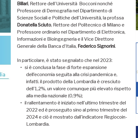
Billari
, Rettore dell'Università Bocconi nonché
Professore di Demografia nel Dipartimento di
Scienze Sociali e Politiche dell'Università, la prof.ssa
Donatella Sciuto
, Rettore del Politecnico di Milano e
Professore ordinario nel Dipartimento di Elettronica,
Informazioni e Bioingegneria e il Vice Direttore
Generale della Banca d’Italia,
Federico Signorini
.
In particolare, è stato segnalato che nel 2023:
si è conclusa la fase di forte espansione
dell’economia seguita alla crisi pandemica e,
infatti. il prodotto della Lombardia è cresciuto
dell'1,2%, un valore comunque più elevato rispetto
alla media nazionale (0,9%);
il rallentamento è iniziato nell'ultimo trimestre del
2022 ed è proseguito sino al primo trimestre del
2024 e ciò è mostrato dall'indicatore Regiocoin-
Lombardia.