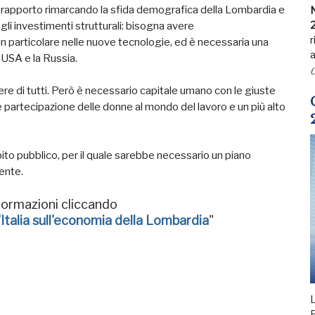
l rapporto rimarcando la sfida demografica della Lombardia e
N
egli investimenti strutturali: bisogna avere
r
n particolare nelle nuove tecnologie, ed è necessaria una
a
 USA e la Russia.
0
re di tutti. Però è necessario capitale umano con le giuste
rtecipazione delle donne al mondo del lavoro e un più alto
ito pubblico, per il quale sarebbe necessario un piano
rente.
formazioni cliccando
talia sull'economia della Lombardia
"
L
F