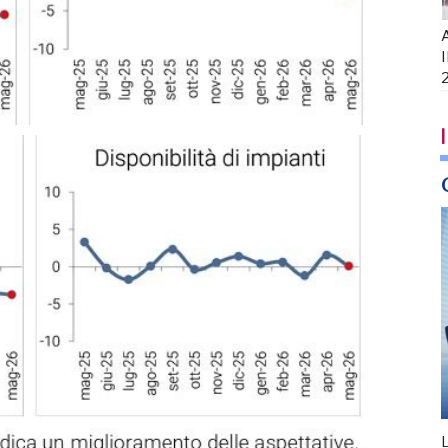
A
I
I