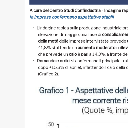
A cura del Centro Studi Confindustria - Indagine rapi
le imprese confermano aspettative stabili
L’indagine rapida sulla produzione industriale pr
rilevazione di maggio, una fase di
consolidamen
della metà
delle imprese intervistate prevede un
41,8% si attende un
aumento moderato
o
rile
che prevede un
calo
è pari a 14,3%, a fronte del
Domanda e ordini
si confermano il principale tra
dopo +15,3% di aprile), riflettendo il calo dell
(Grafico 2).