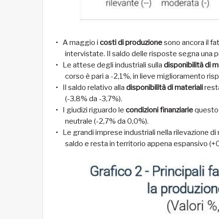
A maggio i
costi di produzione
sono ancora il fa
intervistate. Il saldo delle risposte segna una 
Le attese degli industriali sulla
disponibilità di
corso è pari a -2,1%, in lieve miglioramento ri
Il saldo relativo alla
disponibilità di materiali
rest
(-3,8% da -3,7%).
I giudizi riguardo le
condizioni finanziarie
questo 
neutrale (-2,7% da 0,0%).
Le grandi imprese industriali nella rilevazione d
saldo e resta in territorio appena espansivo (+0