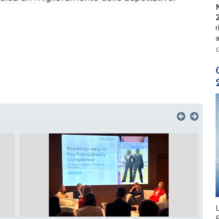
N
r
a
0
L
F