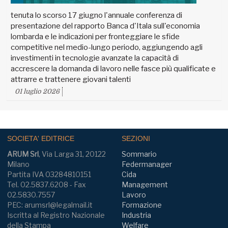
tenuta lo scorso 17 giugno l'annuale conferenza di
presentazione del rapporto Banca d'Itala sull'economia
lombarda e le indicazioni per fronteggiare le sfide
competitive nel medio-lungo periodo, aggiungendo agli
investimenti in tecnologie avanzate la capacità di
accrescere la domanda di lavoro nelle fasce più qualificate e
attrarre e trattenere giovani talenti
01 luglio 2026
SOCIETA' EDITRICE
SEZIONI
ARUM Srl
, Via Larga 31, 20122
Sommario
Milano
Federmanager
Partita IVA 03284810151
Cida
Tel. 02.5837.6208 - Fax
Management
02.5830.7557
Lavoro
PEC: arumsrl@legalmail.it
Formazione
Iscritta al Registro Nazionale
Industria
della Stampa
Welfare