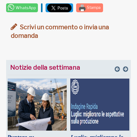
WhatsApp
Stampa
Scrivi un commento o invia una
domanda
Notizie della settimana