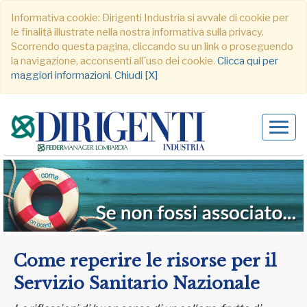
Informativa cookie: Dirigenti Industria si avvale di cookie per
le finalità illustrate nella nostra informativa sulla privacy.
Scorrendo questa pagina, cliccando su un link o proseguendo
la navigazione, acconsenti all´uso dei cookie.
Clicca qui per
maggiori informazioni
.
Chiudi [X]
Alter
navig
Come reperire le risorse per il
Servizio Sanitario Nazionale