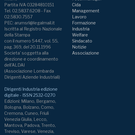
Partita IVA 03284810151
Cida
Tel. 02.5837.6208 - Fax
Management
02.5830.7557
Lavoro
PEC: arumsrl@legalmail.it
Formazione
Iscritta al Registro Nazionale
Industria
della Stampa
Welfare
con il numero 5447, vol. 55,
Sindacato
pag. 369, del 20.11.1996
Notizie
Societa' soggetta alla
Associazione
direzione e coordinamento
dell'ALDAI
(Associazione Lombarda
Dirigenti Aziende Industriali)
Dirigenti Industria edizione
digitale - ISSN 2532-0270
Edizioni: Milano, Bergamo,
Bologna, Bolzano, Como,
Cremona, Cuneo, Friuli
Venezia Giulia, Lecco,
Mantova, Padova, Trento,
Treviso, Varese, Venezia,