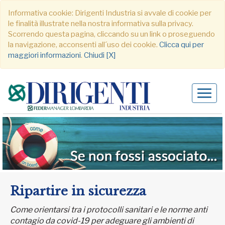
Informativa cookie: Dirigenti Industria si avvale di cookie per
le finalità illustrate nella nostra informativa sulla privacy.
Scorrendo questa pagina, cliccando su un link o proseguendo
la navigazione, acconsenti all´uso dei cookie.
Clicca qui per
maggiori informazioni
.
Chiudi [X]
Alter
navig
Ripartire in sicurezza
Come orientarsi tra i protocolli sanitari e le norme anti
contagio da covid-19 per adeguare gli ambienti di