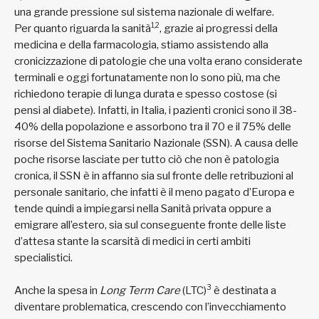
una grande pressione sul sistema nazionale di welfare.
1,2
Per quanto riguarda la sanità
, grazie ai progressi della
medicina e della farmacologia, stiamo assistendo alla
cronicizzazione di patologie che una volta erano considerate
terminali e oggi fortunatamente non lo sono più, ma che
richiedono terapie di lunga durata e spesso costose (si
pensi al diabete). Infatti, in Italia, i pazienti cronici sono il 38-
40% della popolazione e assorbono tra il 70 e il 75% delle
risorse del Sistema Sanitario Nazionale (SSN). A causa delle
poche risorse lasciate per tutto ciò che non è patologia
cronica, il SSN è in affanno sia sul fronte delle retribuzioni al
personale sanitario, che infatti è il meno pagato d’Europa e
tende quindi a impiegarsi nella Sanità privata oppure a
emigrare all’estero, sia sul conseguente fronte delle liste
d’attesa stante la scarsità di medici in certi ambiti
specialistici.
3
Anche la spesa in
Long Term Care
(LTC)
è destinata a
diventare problematica, crescendo con l’invecchiamento