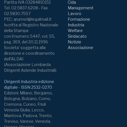
Partita IVA 03284810151
Cida
Tel. 02.5837.6208 - Fax
Management
02.5830.7557
Lavoro
PEC: arumsrl@legalmail.it
Formazione
Iscritta al Registro Nazionale
Industria
della Stampa
Welfare
con il numero 5447, vol. 55,
Sindacato
pag. 369, del 20.11.1996
Notizie
Societa' soggetta alla
Associazione
direzione e coordinamento
dell'ALDAI
(Associazione Lombarda
Dirigenti Aziende Industriali)
Dirigenti Industria edizione
digitale - ISSN 2532-0270
Edizioni: Milano, Bergamo,
Bologna, Bolzano, Como,
Cremona, Cuneo, Friuli
Venezia Giulia, Lecco,
Mantova, Padova, Trento,
Treviso, Varese, Venezia,
Verona, Vicenza