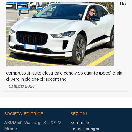
Ho
comprato un’auto elettrica e condivido quanto (poco) ci sia
di vero in ciò che ci raccontano
01 luglio 2026
SOCIETA' EDITRICE
SEZIONI
ARUM Srl
, Via Larga 31, 20122
Sommario
Milano
Federmanager