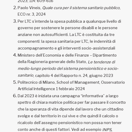
2023; 114: 609-616
Paolo Vineis,
Quale cura per il sistema sanitario pubblico
,
ECO nr. 3, 2024
Per LTC s’intende la spesa pubblica a qualunque livello di
governo per sostenere le persone disabili e le persone
anziane non autosufficienti. La LTC è costituita da tre
componenti: la spesa sanitaria per LTC, le indennità di
accompagnamento e gli interventi socio-assistenziali
Ministero dell’Economia e delle Finanze – Dipartimento
della Ragioneria generale dello Stato,
Le tendenze di
medio-lungo periodo del sistema pensionistico e socio-
sanitario
, capitolo 4 del Rapporto n. 24, giugno 2023
Politecnico di Milano, School of Management, Osservatorio
Artificial Intelligence 1 febbraio 2024
Dal 2023 è iniziata una campagna “informativa” a largo
spettro di chiara matrice politica per far passare il concetto
che la speranza di vita dipende dal lavoro che un cittadino
svolge e dal territorio in cui vive e che quindi il calcolo o
ricalcolo dell’assegno pensionistico non possa non tener
conto anche di questi fattori. Vedi ad esempio
INPS,