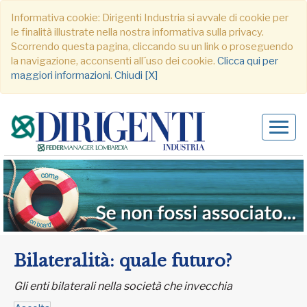
Informativa cookie: Dirigenti Industria si avvale di cookie per
le finalità illustrate nella nostra informativa sulla privacy.
Scorrendo questa pagina, cliccando su un link o proseguendo
la navigazione, acconsenti all´uso dei cookie.
Clicca qui per
maggiori informazioni
.
Chiudi [X]
Alter
navig
Bilateralità: quale futuro?
Gli enti bilaterali nella società che invecchia