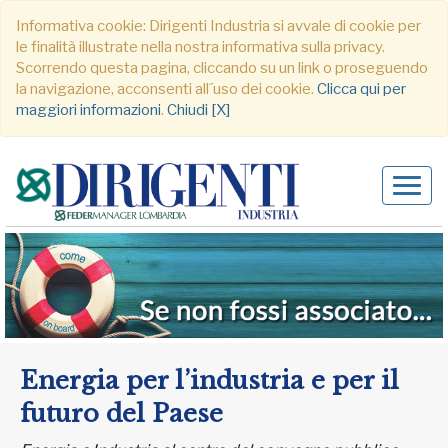
Informativa cookie: Dirigenti Industria si avvale di cookie per
le finalità illustrate nella nostra informativa sulla privacy.
Scorrendo questa pagina, cliccando su un link o proseguendo
la navigazione, acconsenti all´uso dei cookie.
Clicca qui per
maggiori informazioni
.
Chiudi [X]
Alter
navig
Energia per l’industria e per il
futuro del Paese