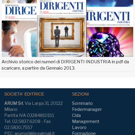
Archivio storico dei numeri di DIRIGENTI INDUSTRIA in pdf da
scaricare, a partire da Gennaio 2013.
SOCIETA' EDITRICE
SEZIONI
ARUM Srl
, Via Larga 31, 20122
Sommario
Milano
Federmanager
Partita IVA 03284810151
Cida
Tel. 02.5837.6208 - Fax
Management
02.5830.7557
Lavoro
PEC: arumsrl@legalmail.it
Formazione