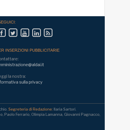
SEGUICI:
ER INSERZIONI PUBBLICITARIE
ontattare:
ministrazione@aldai.it
ggi la nostra:
formativa sulla privacy
chio.
Segreteria di Redazione:
Ilaria Sartori.
io, Paolo Ferrario, Olimpia Lamanna, Giovanni Pagnacco,