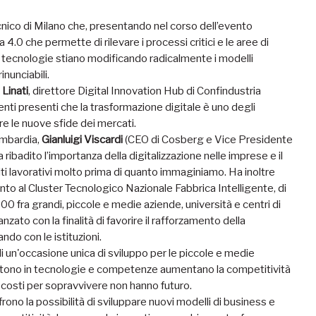
cnico di Milano che, presentando nel corso dell’evento
4.0 che permette di rilevare i processi critici e le aree di
 tecnologie stiano modificando radicalmente i modelli
inunciabili.
Linati
, direttore Digital Innovation Hub di Confindustria
genti presenti che la trasformazione digitale è uno degli
e le nuove sfide dei mercati.
ombardia,
Gianluigi Viscardi
(CEO di Cosberg e Vice Presidente
 ribadito l’importanza della digitalizzazione nelle imprese e il
ambiti lavorativi molto prima di quanto immaginiamo. Ha inoltre
mento al Cluster Tecnologico Nazionale Fabbrica Intelligente, di
00 fra grandi, piccole e medie aziende, università e centri di
zato con la finalità di favorire il rafforzamento della
ndo con le istituzioni.
di un'occasione unica di sviluppo per le piccole e medie
estono in tecnologie e competenze aumentano la competitività
 i costi per sopravvivere non hanno futuro.
ono la possibilità di sviluppare nuovi modelli di business e