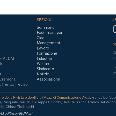
SEZIONI
#
Sommario
Federmanager
Cida
Management
P
Lavoro
C
Formazione
am
ll'ALDAI
Industria
i)
Welfare
Le
Sindacato
In
0
Notizie
, Cremona,
Associazione
 Trento, Treviso,
e della Rivista e degli altri Mezzi di Comunicazione Aldai:
Franco Del Vec
a, Pasquale Ceruzzi, Giuseppe Colombi, Diva De Franco, Franco Del Vecch
hi, Chiara Tiraboschi.
ietà editrice ARUM srl