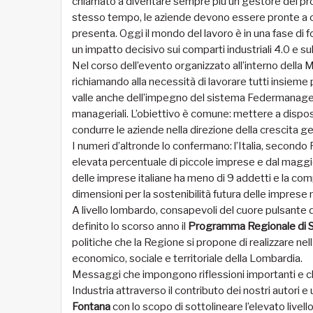
chiamato a diventare sempre più un gestore dei proc
stesso tempo, le aziende devono essere pronte a c
presenta. Oggi il mondo del lavoro è in una fase di fo
un impatto decisivo sui comparti industriali 4.0 e su
Nel corso dell’evento organizzato all’interno della
richiamando alla necessità di lavorare tutti insieme
valle anche dell’impegno del sistema Federmanager 
manageriali. L’obiettivo è comune: mettere a dispo
condurre le aziende nella direzione della crescita ge
I numeri d’altronde lo confermano: l’Italia, secondo
elevata percentuale di piccole imprese e dal maggio
delle imprese italiane ha meno di 9 addetti e la c
dimensioni per la sostenibilità futura delle imprese 
A livello lombardo, consapevoli del cuore pulsante de
definito lo scorso anno il
Programma Regionale di S
politiche che la Regione si propone di realizzare nel
economico, sociale e territoriale della Lombardia.
Messaggi che impongono riflessioni importanti e ch
Industria attraverso il contributo dei nostri autori 
Fontana
con lo scopo di sottolineare l’elevato live