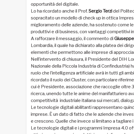
opportunità del digitale.
Lo ha ricordato anche il Prof.
Sergio Terzi
del Polite
sopracitato un modello di check up in ottica Impresa 
miglioramento delle aziende, ha sostenuto come le
produttivi e di business, con vantaggi competitivi irr
A rafforzare il messaggio, il commento di
Giuseppe 
Lombardia, il quale ha dichiarato alla platea dei diri
elementi che permettono alle imprese di approcciar
Nell’intervento di chiusura, il Presidente del DIH L
Nazionale della Piccola Industria di Confindustria) ha
ruolo che l’intelligenza artificiale avrà in tutti gli 
ricordato il ruolo dei Cluster, con particolare riferi
cui è Presidente, associazione che raccoglie oltre 3
ricerca, unendo tutte le anime del manifatturiero avan
competitività industriale italiana sui mercati, dialoga
Le tecnologie digitali abilitanti rappresentano quin
imprese. È un dato di fatto che le aziende che inv
e crescono. Quelle che invece si limitano a tagliare
Le tecnologie digitali e i programmi Impresa 4.0 offr