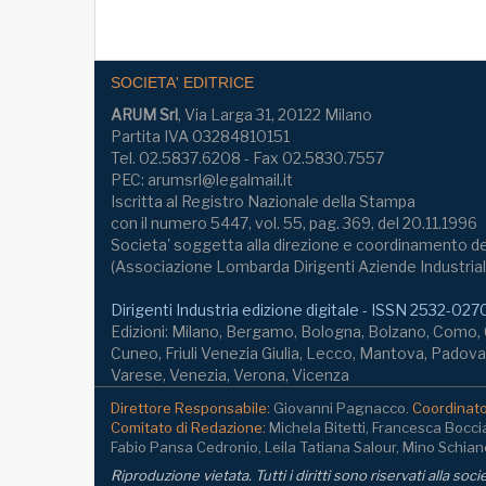
SOCIETA' EDITRICE
ARUM Srl
, Via Larga 31, 20122 Milano
Partita IVA 03284810151
Tel. 02.5837.6208 - Fax 02.5830.7557
PEC: arumsrl@legalmail.it
Iscritta al Registro Nazionale della Stampa
con il numero 5447, vol. 55, pag. 369, del 20.11.1996
Societa' soggetta alla direzione e coordinamento de
(Associazione Lombarda Dirigenti Aziende Industrial
Dirigenti Industria edizione digitale - ISSN 2532-027
Edizioni: Milano, Bergamo, Bologna, Bolzano, Como
Cuneo, Friuli Venezia Giulia, Lecco, Mantova, Padova,
Varese, Venezia, Verona, Vicenza
Direttore Responsabile:
Giovanni Pagnacco.
Coordinator
Comitato di Redazione:
Michela Bitetti, Francesca Bocci
Fabio Pansa Cedronio, Leila Tatiana Salour, Mino Schianc
Riproduzione vietata. Tutti i diritti sono riservati alla soc