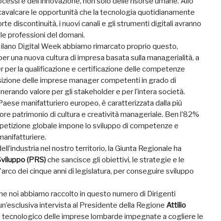
essi e dell’innovazione, non solo delle risorse umane. Allo
avalcare le opportunità che la tecnologia quotidianamente
rte discontinuità, i nuovi canali e gli strumenti digitali avranno
lle professioni del domani.
 Milano Digital Week abbiamo rimarcato proprio questo,
 per una nuova cultura di impresa basata sulla managerialità, a
per la qualificazione e certificazione delle competenze
sizione delle imprese manager competenti in grado di
nerando valore per gli stakeholder e per l’intera società.
 Paese manifatturiero europeo, è caratterizzata dalla più
re patrimonio di cultura e creatività manageriale. Ben l’82%
ompetizione globale impone lo sviluppo di competenze e
manifatturiere.
ll’industria nel nostro territorio, la Giunta Regionale ha
viluppo (PRS)
che sancisce gli obiettivi, le strategie e le
l'arco dei cinque anni di legislatura, per conseguire sviluppo
e noi abbiamo raccolto in questo numero di Dirigenti
e un’esclusiva intervista al Presidente della Regione
Attilio
llo tecnologico delle imprese lombarde impegnate a cogliere le