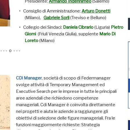
Presidente:
Armando Indennimeo
(Salerno)
Consiglio di Amministrazione:
Arturo Donetti
(Milano),
Gabriele
Sorli
(Treviso e Belluno)
Collegio dei Sindaci:
Daniela Cibrario
(Liguria)
Pietro
Giomi
(Friuli Venezia Giulia), supplente
Mario Di
Loreto
(Milano)
- - - o - - -
CDi Manager
, società di scopo di Federmanager
svolge attività di Temporary Management ed
Executive Search per le imprese in tutte le principali
aree aziendali che richiedono competenze
manageriali. Cdi Manager è coinvolta direttamente
nei progetti e aiuta le aziende a raggiungere gli
obiettivi di selezione delle figure manageriali. Fra le
funzioni maggiormente richieste: Strategia