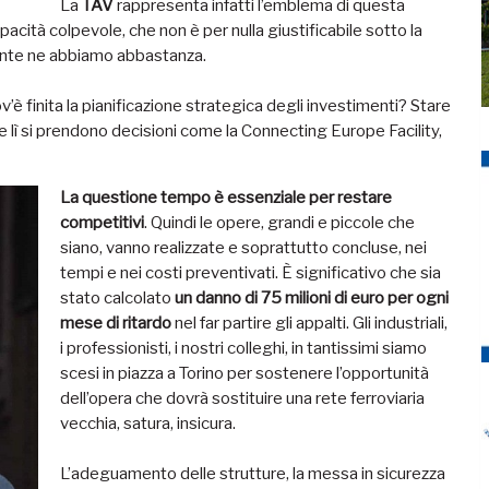
La
TAV
rappresenta infatti l’emblema di questa
acità colpevole, che non è per nulla giustificabile sotto la
ramente ne abbiamo abbastanza.
’è finita la pianificazione strategica degli investimenti? Stare
lì si prendono decisioni come la Connecting Europe Facility,
La questione tempo è essenziale per restare
competitivi
. Quindi le opere, grandi e piccole che
siano, vanno realizzate e soprattutto concluse, nei
tempi e nei costi preventivati. È significativo che sia
stato calcolato
un danno di 75 milioni di euro per ogni
mese di ritardo
nel far partire gli appalti. Gli industriali,
i professionisti, i nostri colleghi, in tantissimi siamo
scesi in piazza a Torino per sostenere l’opportunità
dell’opera che dovrà sostituire una rete ferroviaria
vecchia, satura, insicura.
L’adeguamento delle strutture, la messa in sicurezza