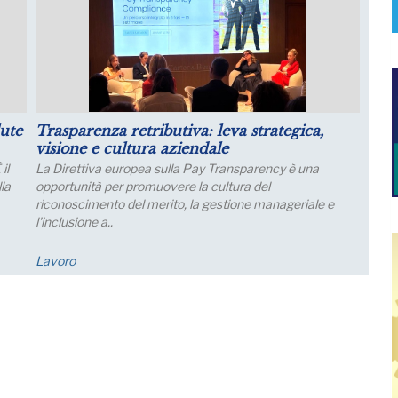
il
Luglio: migliorano le aspettative sulla
produzione
Le aspettative delle grandi imprese industriali migliorano
a luglio, con un aumento della quota di imprese che
prevede una crescita della produzione; nei..
Economia