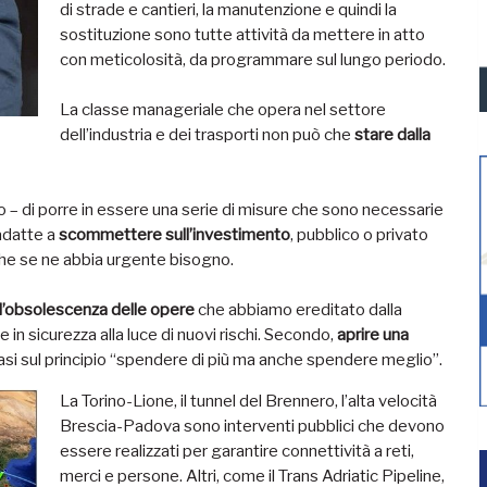
di strade e cantieri, la manutenzione e quindi la
sostituzione sono tutte attività da mettere in atto
con meticolosità, da programmare sul lungo periodo.
La classe manageriale che opera nel settore
dell’industria e dei trasporti non può che
stare dalla
tto – di porre in essere una serie di misure che sono necessarie
 adatte a
scommettere sull’investimento
, pubblico o privato
 che se ne abbia urgente bisogno.
 l’obsolescenza
delle opere
che abbiamo ereditato dalla
in sicurezza alla luce di nuovi rischi. Secondo,
aprire una
asi sul principio “spendere di più ma anche spendere meglio”.
La Torino-Lione, il tunnel del Brennero, l’alta velocità
Brescia-Padova sono interventi pubblici che devono
essere realizzati per garantire connettività a reti,
merci e persone. Altri, come il Trans Adriatic Pipeline,