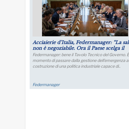
Puntare su infrastrutture e manager per 
futuro dell’industria del nord Italia
Lo sviluppo di quest’area è fondamentale per un
collegamento con l’Europa
FM Trieste