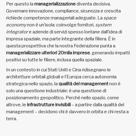
Per questo la
managerializzazione
diventa decisiva.
Governare innovazione, compliance, sicurezza e crescita
richiede competenze manageriali adeguate. La
space
economy
non è un’isola: coinvolge fornitori,
system
integrator
e aziende di servizi spesso lontane dall’idea di
impresa spaziale, ma parte integrante della filiera. È in
questa prospettiva che la nostra Federazione punta a
managerializzare ulteriori 20mila imprese
, generando impatti
positivi su tutte le filiere, inclusa quella spaziale.
In un contesto in cui Stati Uniti e Cina ridisegnano le
architetture orbitali globali e l’Europa cerca autonomia
strategica nello spazio, la
qualità del management
non è
solo una questione industriale: è una questione di
posizionamento geopolitico. Perché nello spazio, come
altrove, le
infrastrutture invisibili
– a partire dalla qualità del
management – decidono chi è davvero in orbita e chi resta a
terra.