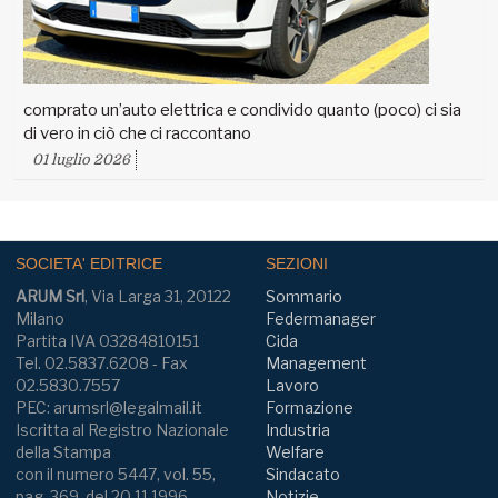
comprato un’auto elettrica e condivido quanto (poco) ci sia
di vero in ciò che ci raccontano
01 luglio 2026
SOCIETA' EDITRICE
SEZIONI
ARUM Srl
, Via Larga 31, 20122
Sommario
Milano
Federmanager
Partita IVA 03284810151
Cida
Tel. 02.5837.6208 - Fax
Management
02.5830.7557
Lavoro
PEC: arumsrl@legalmail.it
Formazione
Iscritta al Registro Nazionale
Industria
della Stampa
Welfare
con il numero 5447, vol. 55,
Sindacato
pag. 369, del 20.11.1996
Notizie