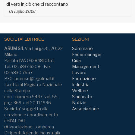
di vero in ciò che ci raccontano
01 luglio 2026
SOCIETA' EDITRICE
SEZIONI
ARUM Srl
, Via Larga 31, 20122
Sommario
Milano
Federmanager
Partita IVA 03284810151
Cida
Tel. 02.5837.6208 - Fax
Management
02.5830.7557
Lavoro
PEC: arumsrl@legalmail.it
Formazione
Iscritta al Registro Nazionale
Industria
della Stampa
Welfare
con il numero 5447, vol. 55,
Sindacato
pag. 369, del 20.11.1996
Notizie
Societa' soggetta alla
Associazione
direzione e coordinamento
dell'ALDAI
(Associazione Lombarda
Dirigenti Aziende Industriali)