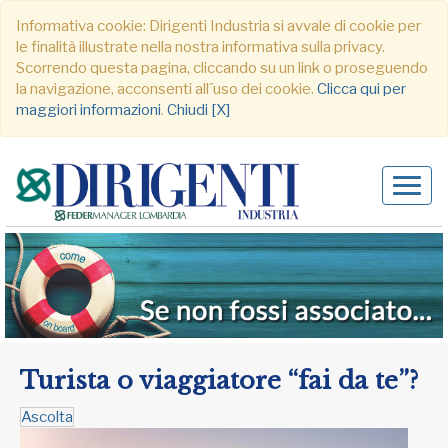
Informativa cookie: Dirigenti Industria si avvale di cookie per
le finalità illustrate nella nostra informativa sulla privacy.
Scorrendo questa pagina, cliccando su un link o proseguendo
la navigazione, acconsenti all´uso dei cookie.
Clicca qui per
maggiori informazioni
.
Chiudi [X]
Alter
navig
Turista o viaggiatore “fai da te”?
Ascolta