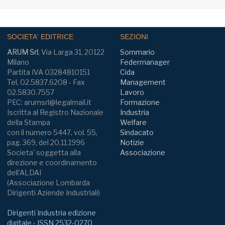
SOCIETA' EDITRICE
SEZIONI
ARUM Srl
, Via Larga 31, 20122
Sommario
Milano
Federmanager
Partita IVA 03284810151
Cida
Tel. 02.5837.6208 - Fax
Management
02.5830.7557
Lavoro
PEC: arumsrl@legalmail.it
Formazione
Iscritta al Registro Nazionale
Industria
della Stampa
Welfare
con il numero 5447, vol. 55,
Sindacato
pag. 369, del 20.11.1996
Notizie
Societa' soggetta alla
Associazione
direzione e coordinamento
dell'ALDAI
(Associazione Lombarda
Dirigenti Aziende Industriali)
Dirigenti Industria edizione
digitale - ISSN 2532-0270