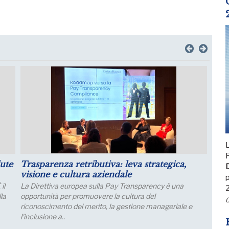
L
F
il
Luglio: migliorano le aspettative sulla
D
produzione
p
Le aspettative delle grandi imprese industriali migliorano
a luglio, con un aumento della quota di imprese che
0
prevede una crescita della produzione; nei..