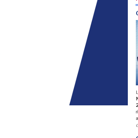
N
r
a
0