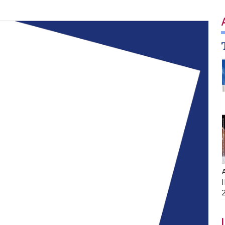
A
I
I