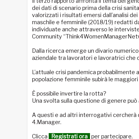
Il terzo rapporto affronta il tema del gen
dei dati di scenario prima della crisi sanit
valorizzati i risultati emersi dall’analisi d
maschile e femminile (2018/19) redatti dal
individuate anche attraverso le intervist
Community “Think4WomenManagerNetw
Dalla ricerca emerge un divario numerico,
aziendale tra lavoratori e lavoratrici che
L’attuale crisi pandemica probabilmente 
popolazione femminile subirà le maggior
È possibile invertire la rotta?
Una svolta sulla questione di genere può a
A questi e ad altri interrogativi cercherà
4.Manager.
Clicca
Registrati ora
per partecipare.