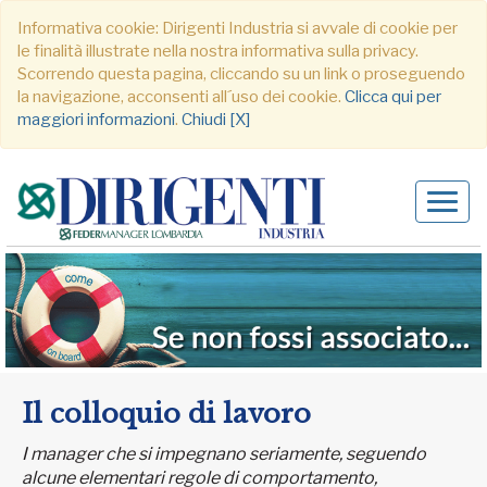
Informativa cookie: Dirigenti Industria si avvale di cookie per
le finalità illustrate nella nostra informativa sulla privacy.
Scorrendo questa pagina, cliccando su un link o proseguendo
la navigazione, acconsenti all´uso dei cookie.
Clicca qui per
maggiori informazioni
.
Chiudi [X]
Alter
navig
Il colloquio di lavoro
I manager che si impegnano seriamente, seguendo
alcune elementari regole di comportamento,