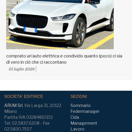
comprato un’auto elettrica e condivido quanto (poco) ci sia
di vero in ciò che ci raccontano
01 luglio 2026
SOCIETA' EDITRICE
SEZIONI
ARUM Srl
, Via Larga 31, 20122
Sommario
Milano
Federmanager
Partita IVA 03284810151
Cida
Tel. 02.5837.6208 - Fax
Management
02.5830.7557
Lavoro