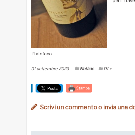
per i “trave
Fratefoco
01 settembre 2023
Notizie
DI +
Stampa
Scrivi un commento o invia una 