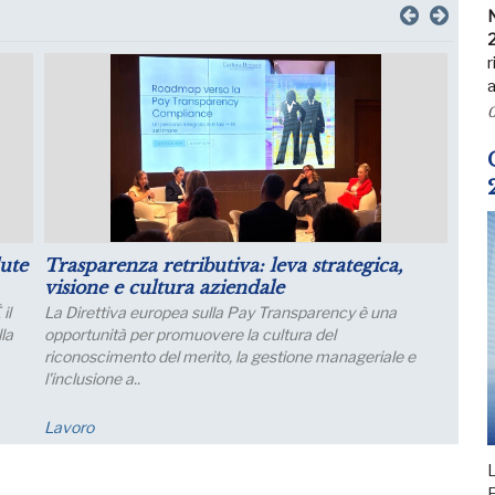
N
r
a
0
il
Luglio: migliorano le aspettative sulla
produzione
Le aspettative delle grandi imprese industriali migliorano
a luglio, con un aumento della quota di imprese che
prevede una crescita della produzione; nei..
Economia
L
F