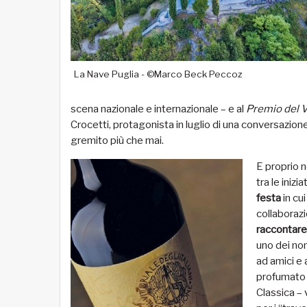
La Nave Puglia - ©Marco Beck Peccoz
scena nazionale e internazionale – e al
Premio del V
Crocetti, protagonista in luglio di una conversazione 
gremito più che mai.
E proprio n
tra le iniz
festa
in cu
collaborazio
raccontare
uno dei no
ad amici e 
profumato e
Classica –