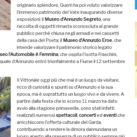
originario splendore. Guerri ha poi voluto valorizzare
l’immenso patrimonio del Vate inaugurando diverse
esposizioni: il
Museo d’Annunzio Segreto
, una
raccolta di oggetti rimasta sconosciuta al grande
pubblico perché chiusa negli armadi e nei cassetti
della casa del Poeta; il
Museo d’Annunzio Eroe
, che
intende valorizzare il patrimonio storico legato
eo l’Automobile è Femmina
, che ospita l’Isotta Fraschini,
la quale d’Annunzio entrò trionfalmente a Fiume il 12 settembre
Il Vittoriale oggi più che mai è un luogo da visitare,
ricco di curiosità e spunti su d’Annunzio e la sua
epoca, ma è soprattutto un luogo vivo e da vivere. A
partire dalla festa che lo scorso 11 marzo ha dato
avvio alla stagione primaverile, sono stati infatti
realizzati numerosi
spettacoli
,
concerti
ed
eventi
che
arricchiscono l’offerta culturale del Garda,
contribuendo a rendere la dimora dannunziana un
luogo aperto alla presenza di un pubblico sempre più