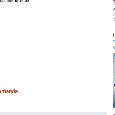
stimenti letterari”.
A
I
I
domanda