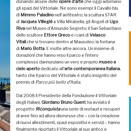
donando alcune delle
opere d’arte
che oggi adornano
gli spazi del Vittoriale. Ne sono esempi: il Cavallo blu
di
Mimmo Paladino
nell'anfiteatro; la scultura STAR
di
Jacques Villeglé
a Villa Mirabella; gli Angeli di
Ugo
Riva
nel Museo d’Annunzio Segreto; il San Sebastiano
dello scultore
Ettore Greco
e i cani di
Velasco
Vitali
che si trovano dentro al Mausoleo; la fontana
di
Mario Botta
. E molte altre ancora. Un insieme di
donazioni che hanno reso il parco e l’intero
complesso dannunziano un vero e proprio
museo a
cielo aperto
dedicato all’
arte contemporanea italiana
,
tanto che il parco del Vittoriale è stato insignito del
premio di
Parco più bello d’Italia.
Dal 2008 il Presidente della Fondazione il Vittoriale
degli Italiani,
Giordano Bruno Guerri
, ha avviato il
progetto
Riconquista
una serie di restauri e recuperi
di aree fino ad allora dismesse che – con la creazione
di nuovi allestimenti, spazi espositivi e servizi – hanno
finalmente riportato il Vittoriale al suo antico e