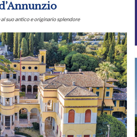
 d’Annunzio
e al suo antico e originario splendore