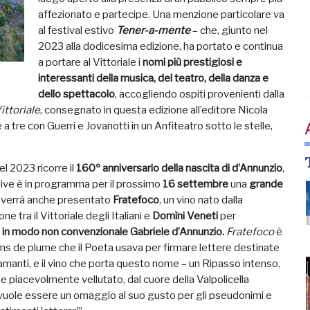
affezionato e partecipe. Una menzione particolare va
al festival estivo
Tener-a-mente
– che, giunto nel
2023 alla dodicesima edizione, ha portato e continua
a portare al Vittoriale i
nomi più prestigiosi e
interessanti della musica, del teatro, della danza e
dello spettacolo
, accogliendo ospiti provenienti dalla
ittoriale
, consegnato in questa edizione all’editore Nicola
a tre con Guerri e Jovanotti in un Anfiteatro sotto le stelle,
el 2023 ricorre il
160º anniversario della nascita di d’Annunzio
,
iative è in programma per il prossimo
16 settembre
una
grande
i verrà anche presentato
Fratefoco
, un vino nato dalla
ne tra il Vittoriale degli Italiani e
Domìni Veneti
per
 in modo non convenzionale Gabriele d’Annunzio.
Fratefoco
è
ms de plume che il Poeta usava per firmare lettere destinate
amanti, e il vino che porta questo nome – un Ripasso intenso,
 piacevolmente vellutato, dal cuore della Valpolicella
 vuole essere un omaggio al suo gusto per gli pseudonimi e