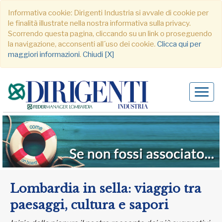
Informativa cookie: Dirigenti Industria si avvale di cookie per
le finalità illustrate nella nostra informativa sulla privacy.
Scorrendo questa pagina, cliccando su un link o proseguendo
la navigazione, acconsenti all´uso dei cookie.
Clicca qui per
maggiori informazioni
.
Chiudi [X]
Alter
navig
Lombardia in sella: viaggio tra
paesaggi, cultura e sapori