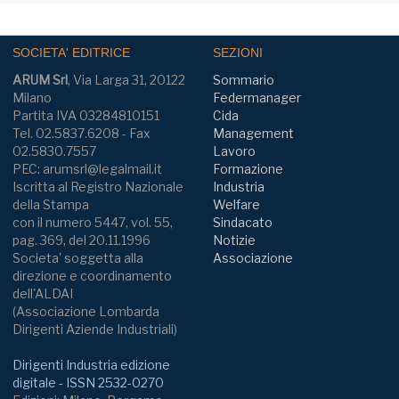
SOCIETA' EDITRICE
SEZIONI
ARUM Srl
, Via Larga 31, 20122
Sommario
Milano
Federmanager
Partita IVA 03284810151
Cida
Tel. 02.5837.6208 - Fax
Management
02.5830.7557
Lavoro
PEC: arumsrl@legalmail.it
Formazione
Iscritta al Registro Nazionale
Industria
della Stampa
Welfare
con il numero 5447, vol. 55,
Sindacato
pag. 369, del 20.11.1996
Notizie
Societa' soggetta alla
Associazione
direzione e coordinamento
dell'ALDAI
(Associazione Lombarda
Dirigenti Aziende Industriali)
Dirigenti Industria edizione
digitale - ISSN 2532-0270