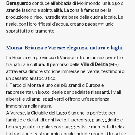
Bereguardo
conduce all’abbazia di Morimondo, un luogo di
grande fascino e spiritualità. La zona è famosa per la
produzione di riso, ingrediente base della cucina locale. Le
risaie, con i loro riflessi d’acqua, creano paesaggi unici,
soprattutto al tramonto.
Monza, Brianza e Varese: eleganza, natura e laghi
La Brianza e la provincia di Varese offrono un mix perfetto
tra natura e cultura. Il percorso delle
Ville di Delizia
(MB)
attraversa dimore storiche immerse nel verde, testimoni di
un passato aristocratico.
Il Parco di Monza è uno dei più grandi d’Europa e
rappresenta un luogo ideale per pedalate rilassanti. I viali
alberati e gli ampi spazi verdi offrono un’esperienza
immersiva nella natura.
A Varese, la
Ciclabile del Lago
è un anello perfetto per
famiglie e ciclisti di ogni livello. Il percorso, pianeggiante e
ben segnalato, regala scorci suggestivi e momenti di relax.
La tradizione gastronomica locale include prodotti freschi e