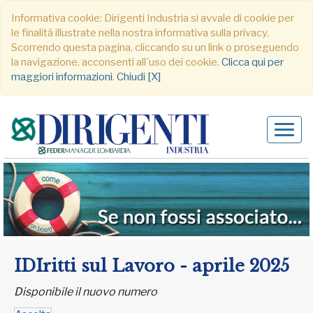
Informativa cookie: Dirigenti Industria si avvale di cookie per
le finalità illustrate nella nostra informativa sulla privacy.
Scorrendo questa pagina, cliccando su un link o proseguendo
la navigazione, acconsenti all´uso dei cookie.
Clicca qui per
maggiori informazioni
.
Chiudi [X]
Alter
navig
IDIritti sul Lavoro - aprile 2025
Disponibile il nuovo numero