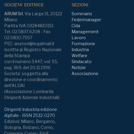
SOCIETA' EDITRICE
SEZIONI
ARUM Srl
, Via Larga 31, 20122
Sommario
Milano
Federmanager
Partita IVA 03284810151
Cida
Tel. 02.5837.6208 - Fax
Management
02.5830.7557
Lavoro
PEC: arumsrl@legalmail.it
Formazione
Iscritta al Registro Nazionale
Industria
della Stampa
Welfare
con il numero 5447, vol. 55,
Sindacato
pag. 369, del 20.11.1996
Notizie
Societa' soggetta alla
Associazione
direzione e coordinamento
dell'ALDAI
(Associazione Lombarda
Dirigenti Aziende Industriali)
Dirigenti Industria edizione
digitale - ISSN 2532-0270
Edizioni: Milano, Bergamo,
Bologna, Bolzano, Como,
Cremona, Cuneo, Friuli