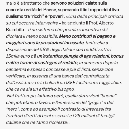
ma lo è altrettanto che
servono soluzioni calate sulla
concreta realtà del Paese
,
superando il fin troppo riduttivo
dualismo tra “ricchi” e “poveri
”. «
Una delle principali criticità
su cui occorre intervenire
– ha aggiunto il Prof. Alberto
Brambilla –
è un sistema che premia e incentiva chi
dichiara il meno possibile.
Meno contributi si pagano e
maggiori sono le prestazioni incassate
, tanto che a
disposizione del 58% degli italiani con redditi sotto i
15mila euro
c’è un’autentica giungla di agevolazioni, bonus
e altre forme di sostegno al reddito
, in aumento dopo la
pandemia e spesso concesse a piè di lista, senza cioè
verificare, in assenza di una banca dati centralizzata
dell’assistenza e in balia di un ISEE facilmente raggirabile,
che ce ne sia un effettivo bisogno
.
Nel frattempo, latitano però, quelle detrazioni “buone”
che potrebbero favorire l’emersione del “grigio” e del
“nero”, come ad esempio il contrasto di interessi tra
fornitori diretti di beni e servizi e i 25 milioni di famigli
italiane che ne fanno richiesta
»
.