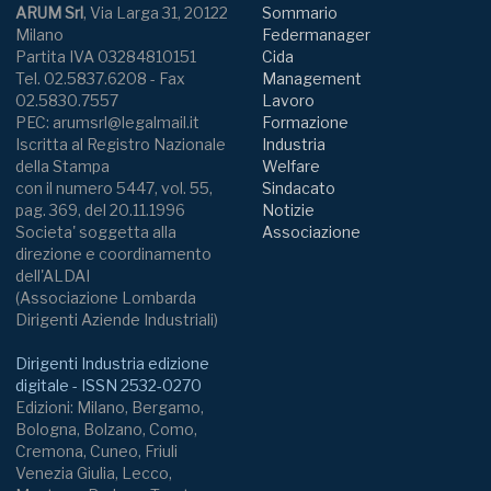
ARUM Srl
, Via Larga 31, 20122
Sommario
Milano
Federmanager
Partita IVA 03284810151
Cida
Tel. 02.5837.6208 - Fax
Management
02.5830.7557
Lavoro
PEC: arumsrl@legalmail.it
Formazione
Iscritta al Registro Nazionale
Industria
della Stampa
Welfare
con il numero 5447, vol. 55,
Sindacato
pag. 369, del 20.11.1996
Notizie
Societa' soggetta alla
Associazione
direzione e coordinamento
dell'ALDAI
(Associazione Lombarda
Dirigenti Aziende Industriali)
Dirigenti Industria edizione
digitale - ISSN 2532-0270
Edizioni: Milano, Bergamo,
Bologna, Bolzano, Como,
Cremona, Cuneo, Friuli
Venezia Giulia, Lecco,