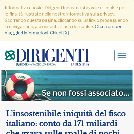
Informativa cookie: Dirigenti Industria si avvale di cookie per
le finalità illustrate nella nostra informativa sulla privacy.
Scorrendo questa pagina, cliccando su un link o proseguendo
la navigazione, acconsenti all´uso dei cookie.
Clicca qui per
maggiori informazioni
.
Chiudi [X]
Alter
navig
L’insostenibile iniquità del fisco
italiano: conto da 171 miliardi
che grava sulle spalle di pochi