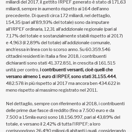
miliardi del 2017, il gettito IRPEF generato è stato di 171,63
miliardi, sempre in aumento rispetto ai 164 dell’anno
precedente. Di questi circa 172 miliardi, nel dettaglio,
154,35 (pari all’89,93% del totale) sono da imputare
all’IRPEF ordinaria, 12,31 all’addizionale regionale (pari al
7,17% del totale e sostanzialmente stabili rispetto al 2017)
e 4,963 (il 2,89% del totale) all’addizionale comunale,
anch’essa in linea con lo scorso anno. Su 60.359.546
cittadini residenti in Italia a fine 2018, i contribuenti
dichiaranti sono stati 41.372.851, in crescita di 161.515
unità; per contro,
i contribuenti versanti, cioè quelli che
versano almeno 1 euro di IRPEF, sono stati 31.155.444
,
482.578 in più rispetto al 2017 ma ancora ben 434.622 in
meno rispetto al massimo registrato nel 2011.
Nel dettaglio, sempre con riferimento al 2018, i contribuenti
delle prime due fasce di reddito (fino a 7.500 euro e da
7.500 a 15mila euro) sono 18.156.997, pari al 43,89% del
totale, e versano il 2,42% di tutta l’IRPEF; a loro
corrispondono 26,490 milioni di abitanti i quali, considerando