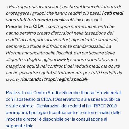
«
Purtroppo, da diversi anni, anche nel lodevole intento di
proteggere i gruppi che hanno redditi più bassi,
i ceti medi
sono stati fortemente penalizzati
- ha concluso il
Presidente di
CIDA
–
con troppe norme incoerenti che
hanno peraltro creato distorsioni nella tassazione dei
redditi di categorie di lavoratori, dipendenti e autonomi,
sempre più fluide e difficilmente standardizzabili. La
riforma annunciata della fiscalità, e in particolare delle
aliquote e degli scaglioni IRPEF, sembra orientata a una
maggiore equità nei confronti dei redditi medi, ma dovrà
anche garantire equità di trattamento per tutti i redditi da
lavoro,
riducendo i troppi regimi speciali
».
Realizzato dal Centro Studi e Ricerche Itinerari Previdenziali
con il sostegno di CIDA, l’Osservatorio sulla spesa pubblica
e sulle entrate “Dichiarazioni dei redditi ai fini IRPEF 2018
per importi, tipologie di contribuenti e territori e analisi delle
imposte dirette” è disponibile per la consultazione al
seguente link: