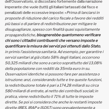
dell’Osservatorio, si discostano fortemente dalla narrazione
imperante che vuole (tutti) gli italiani tartassati dal fisco e
penalizzati delle eccessive imposte: «
Prima di lanciarsi in
proposte di riduzione del carico fiscale a favore dei redditi
più bassi o di parlare di redistribuzione per mitigare le
disuguaglianze, spesso con finalità quasi squisitamente
propagandistiche,
bisognerebbe quantomeno verificare
chi sono i cittadini contribuenti che versano imposte e
quantificare la misura dei servizi poi ottenuti dallo Stato
,
in primis l’assistenza sanitaria. Ad esempio, per garantire i
servizi sanitari al già citato 58% degli italiani, occorrono
50,325 miliardi che sono a carico soprattutto del 13,08%
della popolazione con redditi da 35mila euro in su.
Osservazioni identiche si possono fare per assistenza o
istruzione: anzi, considerando tutte e tre queste funzioni,
la redistribuzione totale è pari a 174,28 miliardi su circa
580 miliardi di entrate, al netto dei contributi sociali; in
pratica, viene redistribuito il 71% di tutte le imposte
dirette. Se poi si considera che anche le restanti imposte
dirette (IRES, IRAP e ISOST) sono prevalentemente a