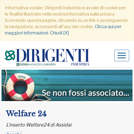
Informativa cookie: Dirigenti Industria si avvale di cookie per
le finalità illustrate nella nostra informativa sulla privacy.
Scorrendo questa pagina, cliccando su un link o proseguendo
la navigazione, acconsenti all´uso dei cookie.
Clicca qui per
maggiori informazioni
.
Chiudi [X]
Alter
navig
Welfare 24
L'inserto Welfare24 di Assidai