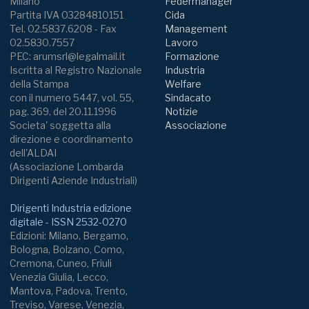
Milano
Federmanager
Partita IVA 03284810151
Cida
Tel. 02.5837.6208 - Fax
Management
02.5830.7557
Lavoro
PEC: arumsrl@legalmail.it
Formazione
Iscritta al Registro Nazionale
Industria
della Stampa
Welfare
con il numero 5447, vol. 55,
Sindacato
pag. 369, del 20.11.1996
Notizie
Societa' soggetta alla
Associazione
direzione e coordinamento
dell'ALDAI
(Associazione Lombarda
Dirigenti Aziende Industriali)
Dirigenti Industria edizione
digitale - ISSN 2532-0270
Edizioni: Milano, Bergamo,
Bologna, Bolzano, Como,
Cremona, Cuneo, Friuli
Venezia Giulia, Lecco,
Mantova, Padova, Trento,
Treviso, Varese, Venezia,