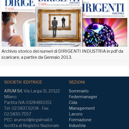
Archivio storico dei numeri di DIRIGENTI INDUSTRIA in pdf da
scaricare, a partire da Gennaio 2013.
SOCIETA' EDITRICE
SEZIONI
ARUM Srl
, Via Larga 31, 20122
Sommario
Milano
Federmanager
Partita IVA 03284810151
Cida
Tel. 02.5837.6208 - Fax
Management
02.5830.7557
Lavoro
PEC: arumsrl@legalmail.it
Formazione
Iscritta al Registro Nazionale
Industria