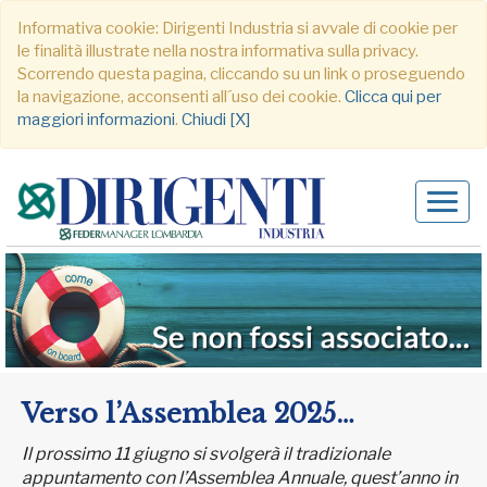
Informativa cookie: Dirigenti Industria si avvale di cookie per
le finalità illustrate nella nostra informativa sulla privacy.
Scorrendo questa pagina, cliccando su un link o proseguendo
la navigazione, acconsenti all´uso dei cookie.
Clicca qui per
maggiori informazioni
.
Chiudi [X]
Alter
navig
Verso l’Assemblea 2025…
Il prossimo 11 giugno si svolgerà il tradizionale
appuntamento con l’Assemblea Annuale, quest’anno in