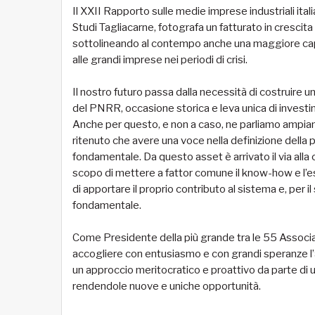
Il XXII Rapporto sulle medie imprese industriali it
Studi Tagliacarne, fotografa un fatturato in crescit
sottolineando al contempo anche una maggiore capac
alle grandi imprese nei periodi di crisi.
Il nostro futuro passa dalla necessità di costruire un
del PNRR, occasione storica e leva unica di investi
Anche per questo, e non a caso, ne parliamo ampia
ritenuto che avere una voce nella definizione della 
fondamentale. Da questo asset è arrivato il via alla
scopo di mettere a fattor comune il know-how e l’es
di apportare il proprio contributo al sistema e, per il
fondamentale.
Come Presidente della più grande tra le 55 Associa
accogliere con entusiasmo e con grandi speranze l’
un approccio meritocratico e proattivo da parte di u
rendendole nuove e uniche opportunità.