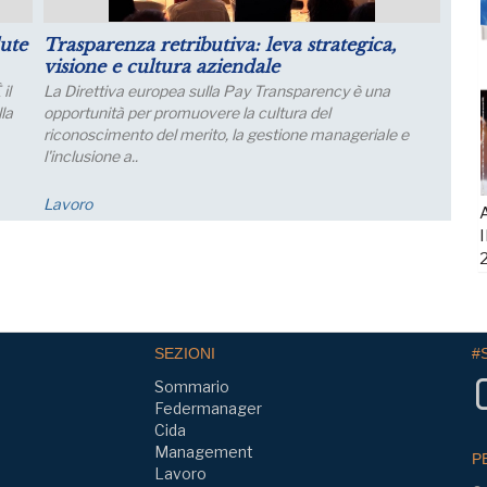
lute
Trasparenza retributiva: leva strategica,
visione e cultura aziendale
il
La Direttiva europea sulla Pay Transparency è una
la
opportunità per promuovere la cultura del
riconoscimento del merito, la gestione manageriale e
l'inclusione a..
Lavoro
A
I
SEZIONI
#
Sommario
Federmanager
Cida
Management
P
Lavoro