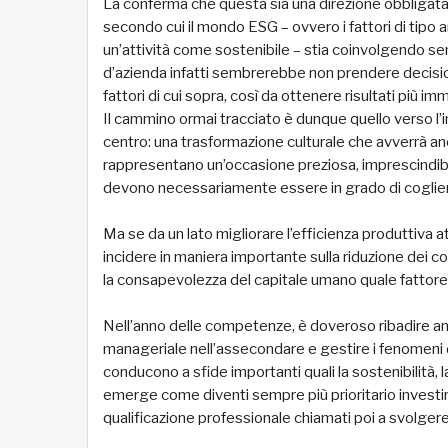
La conferma che questa sia una direzione obbligat
secondo cui il mondo ESG – ovvero i fattori di tipo 
un’attività come sostenibile – stia coinvolgendo semp
d’azienda infatti sembrerebbe non prendere decisioni
fattori di cui sopra, così da ottenere risultati più im
Il cammino ormai tracciato è dunque quello verso l’ind
centro: una trasformazione culturale che avverrà an
rappresentano un’occasione preziosa, imprescindibi
devono necessariamente essere in grado di cogliere 
Ma se da un lato migliorare l’efficienza produttiva
incidere in maniera importante sulla riduzione dei co
la consapevolezza del capitale umano quale fattore
Nell’anno delle competenze, è doveroso ribadire anc
manageriale nell’assecondare e gestire i fenomeni 
conducono a sfide importanti quali la sostenibilità, l
emerge come diventi sempre più prioritario investir
qualificazione professionale chiamati poi a svolgere u