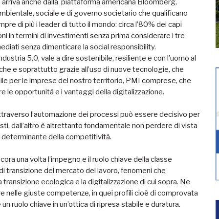
a arriva anche dalla piattaforma americana Bloomberg,
ambientale, sociale e di governo societario che qualificano
re di più i leader di tutto il mondo: circa l’80% dei capi
 in termini di investimenti senza prima considerare i tre
mediati senza dimenticare la social responsibility.
ustria 5.0, vale a dire sostenibile, resiliente e con l’uomo al
che e soprattutto grazie all’uso di nuove tecnologie, che
le per le imprese del nostro territorio, PMI comprese, che
le opportunità e i vantaggi della digitalizzazione.
 attraverso l’automazione dei processi può essere decisivo per
sti, dall’altro è altrettanto fondamentale non perdere di vista
 determinante della competitività.
ora una volta l’impegno e il ruolo chiave della classe
di transizione del mercato del lavoro, fenomeni che
a transizione ecologica e la digitalizzazione di cui sopra. Ne
e nelle giuste competenze, in quei profili cioè di comprovata
n ruolo chiave in un’ottica di ripresa stabile e duratura.