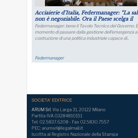
Acciaierie d’Italia, Federmanager: “La sa
non è negoziabile. Ora il Paese scelga il
proprio futuro industriale”
Federmanager: bene il Tavolo Tecnico del Governo. È 
momento di passare dalla gestione dell’emergenza al
costruzione di una politica industriale capace di..
Federmanager
SOCIETA' EDITRICE
ARUM Srl
, Via Larga 31, 20122 Milano
Partita IVA 03284810151
Tel. 02.5837.6208 - Fax 02.5830.7557
PEC: arumsrl@legalmail.it
Iscritta al Registro Nazionale della Stampa