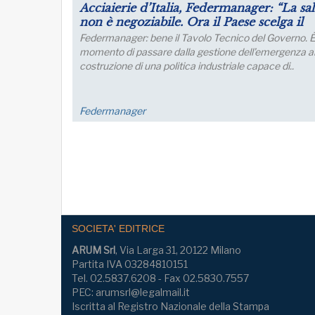
Acciaierie d’Italia, Federmanager: “La salute
Tr
non è negoziabile. Ora il Paese scelga il
vi
proprio futuro industriale”
Federmanager: bene il Tavolo Tecnico del Governo. È il
La
momento di passare dalla gestione dell’emergenza alla
op
costruzione di una politica industriale capace di..
ri
l'i
Federmanager
La
SOCIETA' EDITRICE
ARUM Srl
, Via Larga 31, 20122 Milano
Partita IVA 03284810151
Tel. 02.5837.6208 - Fax 02.5830.7557
PEC: arumsrl@legalmail.it
Iscritta al Registro Nazionale della Stampa