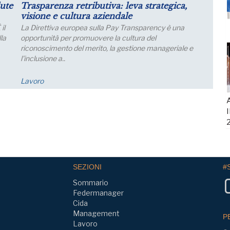
asparenza retributiva: leva strategica,
Puntare su 
sione e cultura aziendale
futuro dell
 Direttiva europea sulla Pay Transparency è una
Lo sviluppo di
portunità per promuovere la cultura del
collegamento 
conoscimento del merito, la gestione manageriale e
nclusione a..
voro
FM Trieste
A
I
SEZIONI
#
Sommario
Federmanager
Cida
Management
P
Lavoro