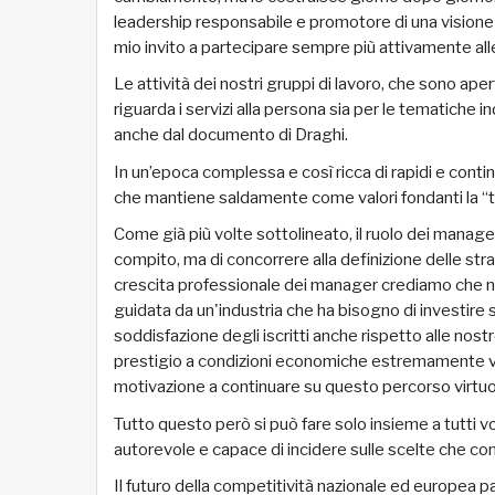
leadership responsabile e promotore di una visione
mio invito a partecipare sempre più attivamente alle
Le attività dei nostri gruppi di lavoro, che sono aper
riguarda i servizi alla persona sia per le tematiche i
anche dal documento di Draghi.
In un’epoca complessa e così ricca di rapidi e cont
che mantiene saldamente come valori fondanti la “tut
Come già più volte sottolineato, il ruolo dei manager
compito, ma di concorrere alla definizione delle st
crescita professionale dei manager crediamo che no
guidata da un'industria che ha bisogno di investire s
soddisfazione degli iscritti anche rispetto alle no
prestigio a condizioni economiche estremamente vanta
motivazione a continuare su questo percorso virtu
Tutto questo però si può fare solo insieme a tutti v
autorevole e capace di incidere sulle scelte che co
Il futuro della competitività nazionale ed europea pa