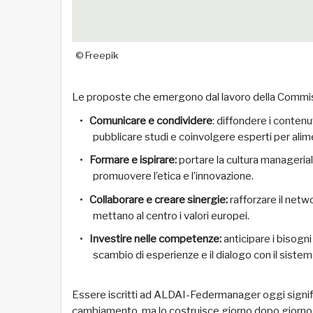
© Freepik
Le proposte che emergono dal lavoro della Commis
Comunicare e condividere
: diffondere i conten
pubblicare studi e coinvolgere esperti per alime
Formare e ispirare:
portare la cultura manageriale
promuovere l’etica e l’innovazione.
Collaborare e creare sinergie:
rafforzare il netw
mettano al centro i valori europei.
Investire nelle competenze:
anticipare i bisogni
scambio di esperienze e il dialogo con il siste
Essere iscritti ad ALDAI-Federmanager oggi significa
cambiamento, ma lo costruisce giorno dopo giorno.