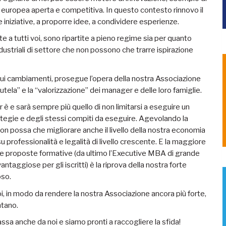
 europea aperta e competitiva. In questo contesto rinnovo il
 iniziative, a proporre idee, a condividere esperienze.
te a tutti voi, sono ripartite a pieno regime sia per quanto
ndustriali di settore che non possono che trarre ispirazione
inui cambiamenti, prosegue l’opera della nostra Associazione
ela” e la “valorizzazione” dei manager e delle loro famiglie.
 è e sarà sempre più quello di non limitarsi a eseguire un
rategie e degli stessi compiti da eseguire. Agevolando la
n possa che migliorare anche il livello della nostra economia
u professionalità e legalità di livello crescente. E la maggiore
stre proposte formative (da ultimo l’Executive MBA di grande
ggiose per gli iscritti) è la riprova della nostra forte
oso.
oi, in modo da rendere la nostra Associazione ancora più forte,
ntano.
ssa anche da noi e siamo pronti a raccogliere la sfida!