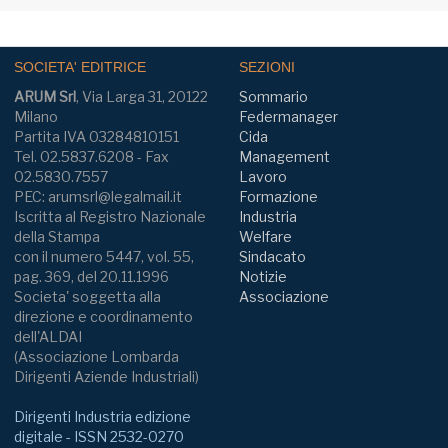
SOCIETA' EDITRICE
SEZIONI
ARUM Srl
, Via Larga 31, 20122
Sommario
Milano
Federmanager
Partita IVA 03284810151
Cida
Tel. 02.5837.6208 - Fax
Management
02.5830.7557
Lavoro
PEC: arumsrl@legalmail.it
Formazione
Iscritta al Registro Nazionale
Industria
della Stampa
Welfare
con il numero 5447, vol. 55,
Sindacato
pag. 369, del 20.11.1996
Notizie
Societa' soggetta alla
Associazione
direzione e coordinamento
dell'ALDAI
(Associazione Lombarda
Dirigenti Aziende Industriali)
Dirigenti Industria edizione
digitale - ISSN 2532-0270