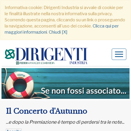
Informativa cookie: Dirigenti Industria si avvale di cookie per
le finalità illustrate nella nostra informativa sulla privacy.
Scorrendo questa pagina, cliccando su un link o proseguendo
la navigazione, acconsenti all´uso dei cookie.
Clicca qui per
maggiori informazioni
.
Chiudi [X]
Alter
navig
Il Concerto d'Autunno
...e dopo la Premiazione è tempo di perdersi tra le note...