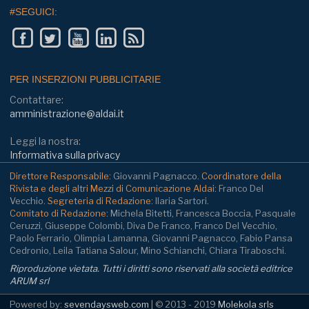
#SEGUICI:
PER INSERZIONI PUBBLICITARIE
Contattare:
amministrazione@aldai.it
Leggi la nostra:
Informativa sulla privacy
Direttore Responsabile:
Giovanni Pagnacco.
Coordinatore della
Rivista e degli altri Mezzi di Comunicazione Aldai:
Franco Del
Vecchio.
Segreteria di Redazione:
Ilaria Sartori.
Comitato di Redazione:
Michela Bitetti, Francesca Boccia, Pasquale
Ceruzzi, Giuseppe Colombi, Diva De Franco, Franco Del Vecchio,
Paolo Ferrario, Olimpia Lamanna, Giovanni Pagnacco, Fabio Pansa
Cedronio, Leila Tatiana Salour, Mino Schianchi, Chiara Tiraboschi.
Riproduzione vietata. Tutti i diritti sono riservati alla società editrice
ARUM srl
Powered by:
sevendaysweb.com
| © 2013 - 2019
Molekola srls