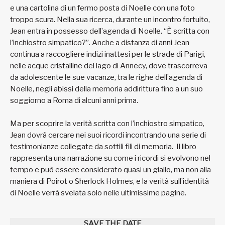
e una cartolina di un fermo posta di Noelle con una foto
troppo scura. Nella sua ricerca, durante un incontro fortuito,
Jean entra in possesso dell’agenda di Noelle. “È scritta con
l’inchiostro simpatico?”. Anche a distanza di anni Jean
continua a raccogliere indizi inattesi per le strade di Parigi,
nelle acque cristalline del lago di Annecy, dove trascorreva
da adolescente le sue vacanze, tra le righe dell’agenda di
Noelle, negli abissi della memoria addirittura fino a un suo
soggiorno a Roma di alcuni anni prima.
Ma per scoprire la verità scritta con l’inchiostro simpatico,
Jean dovrà cercare nei suoi ricordi incontrando una serie di
testimonianze collegate da sottili fili di memoria. Il libro
rappresenta una narrazione su come i ricordi si evolvono nel
tempo e può essere considerato quasi un giallo, ma non alla
maniera di Poirot o Sherlock Holmes, e la verità sull’identità
di Noelle verrà svelata solo nelle ultimissime pagine.
SAVE THE DATE