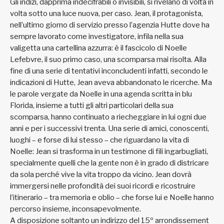
Gli indizi, dapprima indecifrabili o invisibili, si rivelano di volta in
volta sotto una luce nuova, per caso. Jean, il protagonista,
nell’ultimo giorno di servizio presso l’agenzia Hutte dove ha
sempre lavorato come investigatore, infila nella sua
valigetta una cartellina azzurra: è il fascicolo di Noelle
Lefebvre, il suo primo caso, una scomparsa mai risolta. Alla
fine di una serie di tentativi inconcludenti infatti, secondo le
indicazioni di Hutte, Jean aveva abbandonato le ricerche. Ma
le parole vergate da Noelle in una agenda scritta in blu
Florida, insieme a tutti gli altri particolari della sua
scomparsa, hanno continuato a riecheggiare in lui ogni due
anni e per i successivi trenta. Una serie di amici, conoscenti,
luoghi – e forse di lui stesso – che riguardano la vita di
Noelle: Jean si trasforma in un testimone di fili ingarbugliati,
specialmente quelli che la gente non è in grado di districare
da sola perché vive la vita troppo da vicino. Jean dovrà
immergersi nelle profondità dei suoi ricordi e ricostruire
l’itinerario – tra memoria e oblio – che forse lui e Noelle hanno
percorso insieme, inconsapevolmente.
A disposizione soltanto un indirizzo del 15º arrondissement