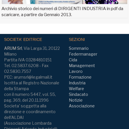
Archivio storico dei numeri di DIRIGENTI INDUSTRIA in pdf da
scaricare, a partire da Gennaio 2013.
SOCIETA' EDITRICE
SEZIONI
ARUM Srl
, Via Larga 31, 20122
Sommario
Milano
Federmanager
Partita IVA 03284810151
Cida
Tel. 02.5837.6208 - Fax
Management
02.5830.7557
Lavoro
PEC: arumsrl@legalmail.it
Formazione
Iscritta al Registro Nazionale
Industria
della Stampa
Welfare
con il numero 5447, vol. 55,
Sindacato
pag. 369, del 20.11.1996
Notizie
Societa' soggetta alla
Associazione
direzione e coordinamento
dell'ALDAI
(Associazione Lombarda
Dirigenti Aziende Industriali)