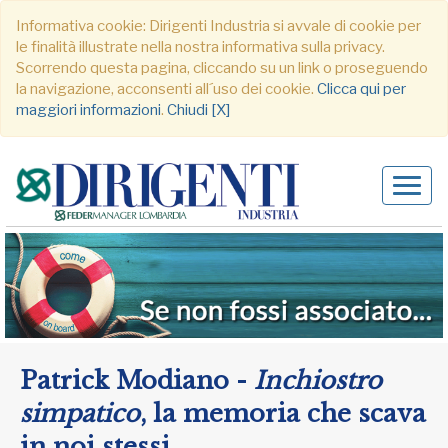
Informativa cookie: Dirigenti Industria si avvale di cookie per
le finalità illustrate nella nostra informativa sulla privacy.
Scorrendo questa pagina, cliccando su un link o proseguendo
la navigazione, acconsenti all´uso dei cookie.
Clicca qui per
maggiori informazioni
.
Chiudi [X]
Alter
navig
Patrick Modiano -
Inchiostro
simpatico
, la memoria che scava
in noi stessi