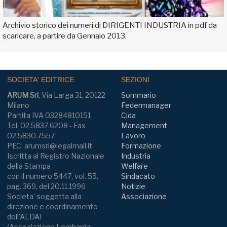
Archivio storico dei numeri di DIRIGENTI INDUSTRIA in pdf da
scaricare, a partire da Gennaio 2013.
SOCIETA' EDITRICE
SEZIONI
ARUM Srl
, Via Larga 31, 20122
Sommario
Milano
Federmanager
Partita IVA 03284810151
Cida
Tel. 02.5837.6208 - Fax
Management
02.5830.7557
Lavoro
PEC: arumsrl@legalmail.it
Formazione
Iscritta al Registro Nazionale
Industria
della Stampa
Welfare
con il numero 5447, vol. 55,
Sindacato
pag. 369, del 20.11.1996
Notizie
Societa' soggetta alla
Associazione
direzione e coordinamento
dell'ALDAI
(Associazione Lombarda